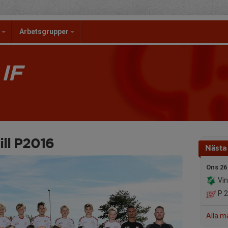
l
Arbetsgrupper
IF
ll P2016
Nästa
Ons 26
Vin
P 
Alla m