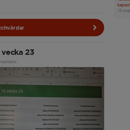
kapaci
10 ma
tchvärdar
 vecka 23
mentarer