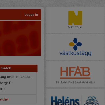
Logga in
 match
 aug 18:30
| P10år Röd Söder
bergs IF
2016
atcher