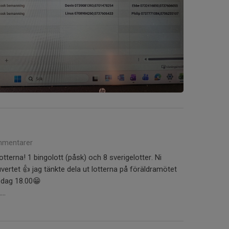
mentarer
lotterna! 1 bingolott (påsk) och 8 sverigelotter. Ni
uvertet 👍 jag tänkte dela ut lotterna på föräldramötet
isdag 18.00😁
..