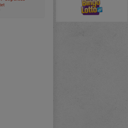
tet
r