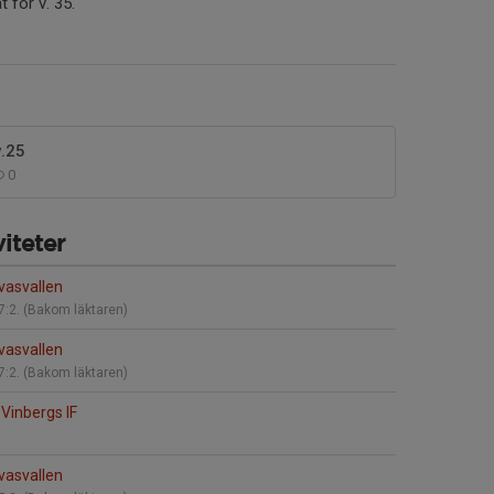
 för v. 35.
.25
0
iteter
vasvallen
7:2. (Bakom läktaren)
vasvallen
7:2. (Bakom läktaren)
Vinbergs IF
vasvallen