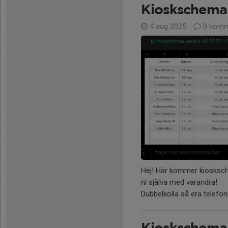
Kioskschema
4 aug 2025
0 komm
Hej! Här kommer kiosksch
ni själva med varandra!
Dubbelkolla så era tele