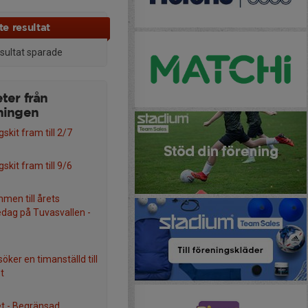
e resultat
esultat sparade
ter från
ningen
skit fram till 2/7
skit fram till 9/6
men till årets
edag på Tuvasvallen -
 söker en timanställd till
t
et - Begränsad