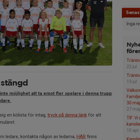
Senast
Inga r
Nyhe
före
Träning
22 jul
Träning
13 jul
 stängd
Välkom
 inte möjlighet att ta emot fler spelare i denna trupp
Familj
dare.
30 maj
27 maj
sig en kölista för intag,
tryck på denna länk
för att
TIF: Vi
muläret.
kanslie
10 apr
om ledare, kontakta någon av ledarna,
HÄR
finns
Kansli