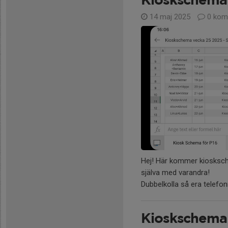
Kioskschema
14 maj 2025
0 kom
Hej! Här kommer kiosksche
själva med varandra!
Dubbelkolla så era telef
Kioskschema