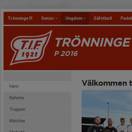
Trönninge IF
Senior
Ungdom
Gåfotboll
Pade
TRÖNNINGE 
P 2016
Välkommen ti
Hem
Nyheter
Truppen
Matcher