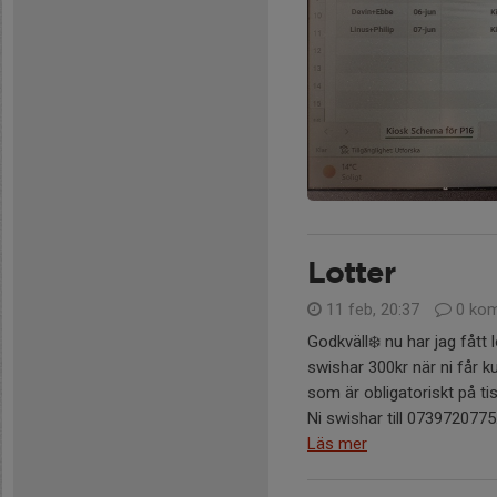
Lotter
11 feb, 20:37
0 kom
Godkväll❄️ nu har jag fått 
swishar 300kr när ni får k
som är obligatoriskt på t
Ni swishar till 0739720775..
Läs mer