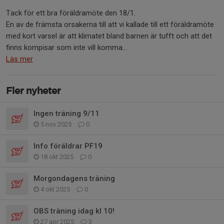
Tack för ett bra föräldramöte den 18/1.
En av de främsta orsakerna till att vi kallade till ett föräldramöte
med kort varsel är att klimatet bland barnen är tufft och att det
finns kompisar som inte vill komma...
Läs mer
Fler nyheter
Ingen träning 9/11
5 nov 2025
0
Info föräldrar PF19
18 okt 2025
0
Morgondagens träning
4 okt 2025
0
OBS träning idag kl 10!
27 apr 2025
3