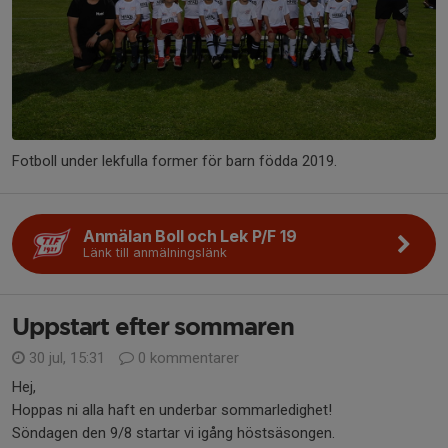
Fotboll under lekfulla former för barn födda 2019.
Anmälan Boll och Lek P/F 19
Länk till anmälningslänk
Uppstart efter sommaren
30 jul, 15:31
0 kommentarer
Hej,
Hoppas ni alla haft en underbar sommarledighet!
Söndagen den 9/8 startar vi igång höstsäsongen.