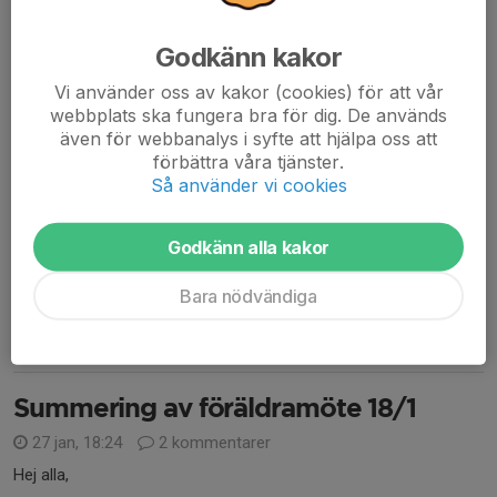
Läs mer
Godkänn kakor
Vi använder oss av kakor (cookies) för att vår
Utomhussäsong!
webbplats ska fungera bra för dig. De används
14 apr, 17:55
0 kommentarer
även för webbanalys i syfte att hjälpa oss att
Våren närmar sig och planerna på Tuvasvallen är äntligen redo
förbättra våra tjänster.
Så använder vi cookies
att beträdas. Från och med onsdag 15/4 är det tillåtet med
träning på gräset igen.🙂
Godkänn alla kakor
Vår första träning kommer bli nu på söndag den 19/4.
Bara nödvändiga
Vi har nya tider denna...
Läs mer
Summering av föräldramöte 18/1
27 jan, 18:24
2 kommentarer
Hej alla,