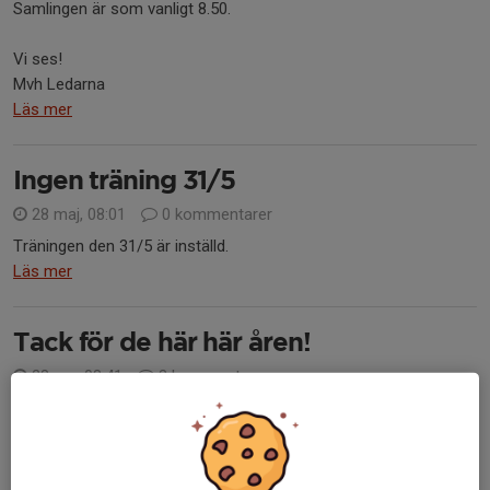
Samlingen är som vanligt 8.50.
Vi ses!
Mvh Ledarna
Läs mer
Ingen träning 31/5
28 maj, 08:01
0 kommentarer
Träningen den 31/5 är inställd.
Läs mer
Tack för de här här åren!
28 apr, 08:41
3 kommentarer
Som flera av er redan vet, så flyttade jag och familjen till Lilla
Tjärby för några månader sedan. Vi har gått i tankarna hur vi ska
göra med fotbollen, men har helat tiden velat att det ska vara
upp till Harry....