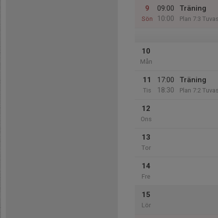
9
09:00
Träning
10:00
Sön
Plan 7:3 Tuva
10
Mån
11
17:00
Träning
18:30
Tis
Plan 7:2 Tuva
12
Ons
13
Tor
14
Fre
15
Lör