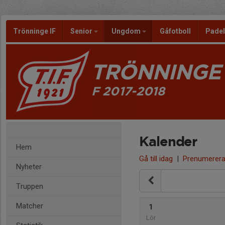
Trönninge IF
Senior
Ungdom
Gåfotboll
Pade
TRÖNNINGE 
F 2017-2018
Kalender
Hem
Gå till idag
|
Prenumerer
Nyheter
Truppen
Matcher
1
Lör