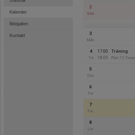
Statistik
2
Kalender
Sön
Bildgalleri
3
Kontakt
Mån
4
17:00
Träning
18:00
Tis
Plan 7:2 Tuva
5
Ons
6
Tor
7
Fre
8
Lör