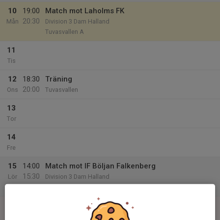
10
19:00
Match mot Laholms FK
20:30
Mån
Division 3 Dam Halland
Tuvasvallen A
11
Tis
12
18:30
Träning
20:00
Ons
Tuvasvallen
13
Tor
14
Fre
15
14:00
Match mot IF Böljan Falkenberg
15:30
Lör
Division 3 Dam Halland
Falkenbergs IP A
16
Sön