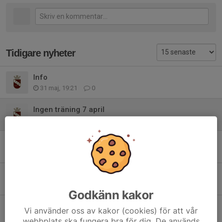
Tidigare nyheter
Info
31 maj, 19:21
0
Ingen träning 7 april
5 apr, 07:53
0
Kallelser
9 feb, 21:52
0
Inställd träning 3 feb
27 jan, 20:02
0
Godkänn kakor
Vårtermin 2026
Vi använder oss av kakor (cookies) för att vår
11 dec 2025
0
webbplats ska fungera bra för dig. De används