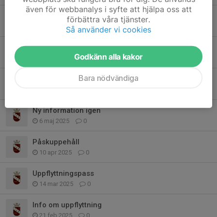
även för webbanalys i syfte att hjälpa oss att
Uppehåll under höstlovet
förbättra våra tjänster.
23 okt 2025
0
Så använder vi cookies
Information
Godkänn alla kakor
21 sep 2025
0
Bara nödvändiga
Uppstart hösten 2025
6 aug 2025
0
Ny information igen
6 maj 2025
0
Påskuppehåll
10 apr 2025
0
Uppflyttningspass
14 mar 2025
0
Info om uppflyttning
21 feb 2025
0