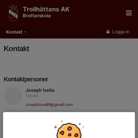
Trollhättans AK
Brottarskola
Logga in
Kontakt
Kontakt
Kontaktpersoner
Joseph Iselio
Tränare
Josephissa89@gmail.com
Information
Träning Tisdagar 17.15 - 18.15