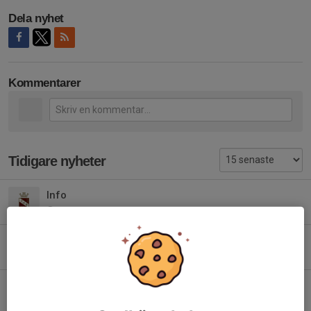
Dela nyhet
Kommentarer
Tidigare nyheter
Info
31 maj, 19:21
0
Ingen träning 7 april
5 apr, 07:53
0
Kallelser
9 feb, 21:52
0