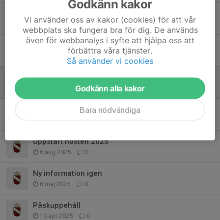
Godkänn kakor
Inställd träning 3 feb
Vi använder oss av kakor (cookies) för att vår
27 jan, 20:02
0
webbplats ska fungera bra för dig. De används
även för webbanalys i syfte att hjälpa oss att
Vårtermin 2026
förbättra våra tjänster.
11 dec 2025
0
Så använder vi cookies
Uppehåll under höstlovet
Godkänn alla kakor
23 okt 2025
0
Bara nödvändiga
Information
21 sep 2025
0
Uppstart hösten 2025
6 aug 2025
0
Ny information igen
6 maj 2025
0
Påskuppehåll
10 apr 2025
0