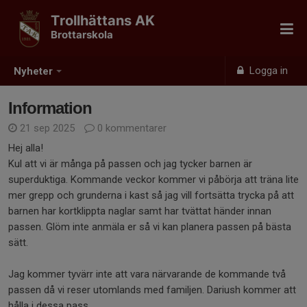
Trollhättans AK
Brottarskola
Logga in
Nyheter
Information
21 sep 2025
0 kommentarer
Hej alla!
Kul att vi är många på passen och jag tycker barnen är
superduktiga. Kommande veckor kommer vi påbörja att träna lite
mer grepp och grunderna i kast så jag vill fortsätta trycka på att
barnen har kortklippta naglar samt har tvättat händer innan
passen. Glöm inte anmäla er så vi kan planera passen på bästa
sätt.
Jag kommer tyvärr inte att vara närvarande de kommande två
passen då vi reser utomlands med familjen. Dariush kommer att
hålla i dessa pass.