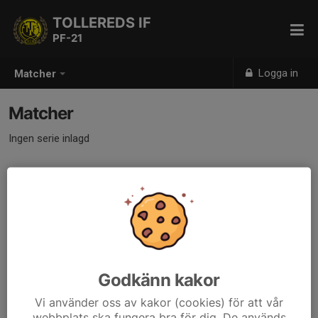
TOLLEREDS IF
PF-21
Logga in
Matcher
Matcher
Ingen serie inlagd
Godkänn kakor
Vi använder oss av kakor (cookies) för att vår
webbplats ska fungera bra för dig. De används