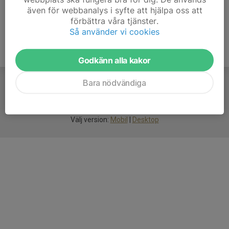
även för webbanalys i syfte att hjälpa oss att
förbättra våra tjänster.
Så använder vi cookies
Godkänn alla kakor
Bara nödvändiga
För
smarta
idrottsföreningar
Välj version:
Mobil
|
Desktop