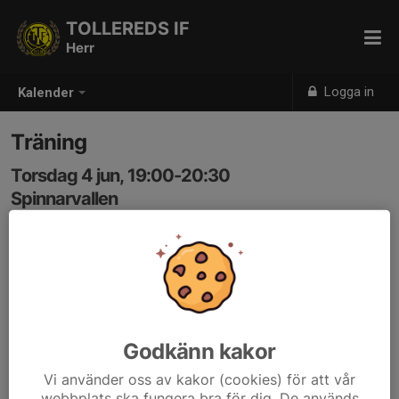
TOLLEREDS IF
Herr
Logga in
Kalender
Träning
Torsdag 4 jun, 19:00-20:30
Spinnarvallen
Samling: 19:00
Godkänn kakor
Vi använder oss av kakor (cookies) för att vår
webbplats ska fungera bra för dig. De används