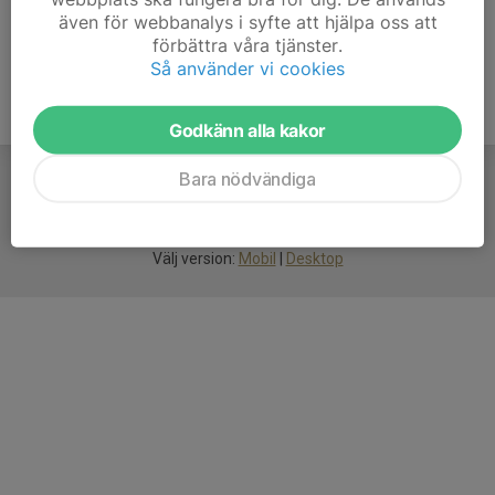
även för webbanalys i syfte att hjälpa oss att
förbättra våra tjänster.
Så använder vi cookies
Godkänn alla kakor
Bara nödvändiga
För
smarta
idrottsföreningar
Välj version:
Mobil
|
Desktop