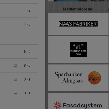
Medlemsföretag
4
-
2
4
-
0
6
-
0
8
-
0
0
-
1
3
-
1