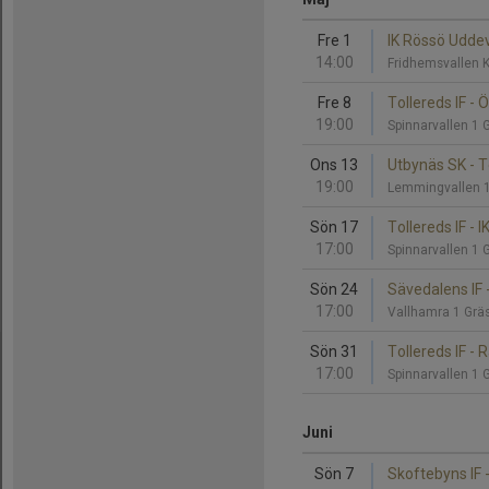
Fre 1
IK Rössö Uddeva
14:00
Fridhemsvallen 
Fre 8
Tollereds IF - 
19:00
Spinnarvallen 1 
Ons 13
Utbynäs SK - To
19:00
Lemmingvallen 
Sön 17
Tollereds IF - I
17:00
Spinnarvallen 1 
Sön 24
Sävedalens IF -
17:00
Vallhamra 1 Grä
Sön 31
Tollereds IF - 
17:00
Spinnarvallen 1 
Juni
Sön 7
Skoftebyns IF -