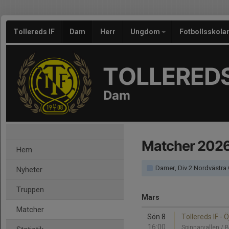
Tollereds IF
Dam
Herr
Ungdom
Fotbollsskola
TOLLEREDS
Dam
Matcher 202
Hem
Damer, Div 2 Nordvästra
Nyheter
Truppen
Mars
Matcher
Sön 8
Tollereds IF - Ö
16:00
Spinnarvallen / 