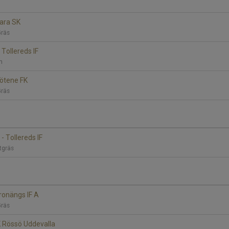
Vara SK
Gräs
 Tollereds IF
an
Götene FK
Gräs
- Tollereds IF
stgräs
Kronängs IF A
Gräs
IK Rössö Uddevalla