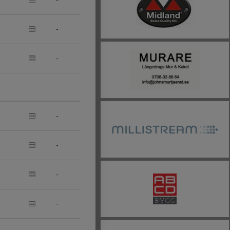
-
-
-
-
-
-
-