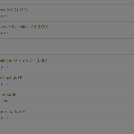
Näsets SK (D4D)
B-plan
Skövde Kvinnliga IK A (D2D)
B-plan
 Valinge-Derome DFF (D3D)
B-plan
Lidköpings FK
B-plan
lereds IF
tgräs
Herrestads AIF
B-plan