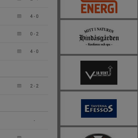
4
-
0
0
-
2
4
-
0
2
-
2
-