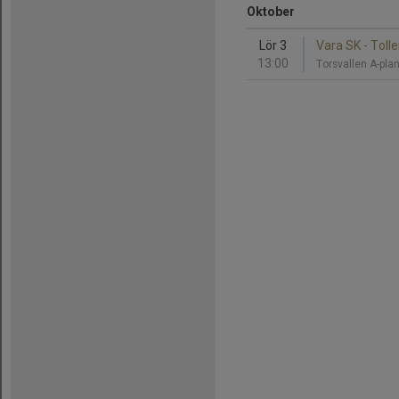
Oktober
Lör 3
Vara SK - Tolle
13:00
Torsvallen A-pla