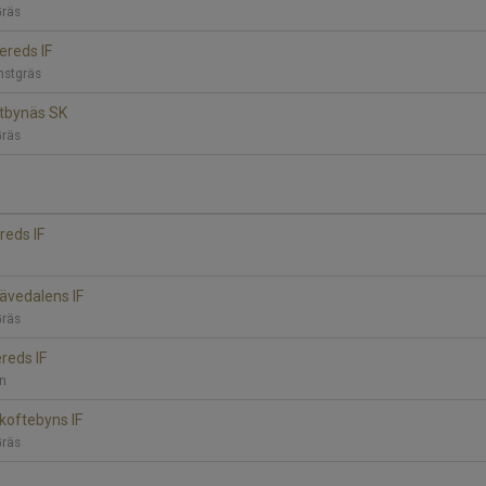
Gräs
lereds IF
nstgräs
Utbynäs SK
Gräs
ereds IF
Sävedalens IF
Gräs
reds IF
an
Skoftebyns IF
Gräs