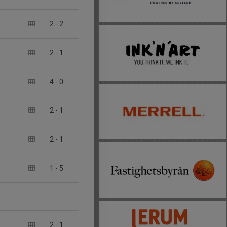
2
-
2
2
-
1
4
-
0
2
-
1
2
-
1
1
-
5
2
-
1