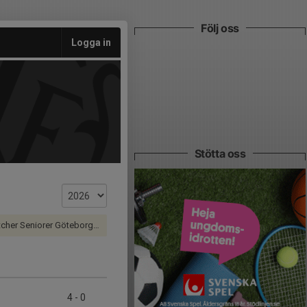
Följ oss
Logga in
Stötta oss
er Seniorer Göteborg Dam
4
-
0