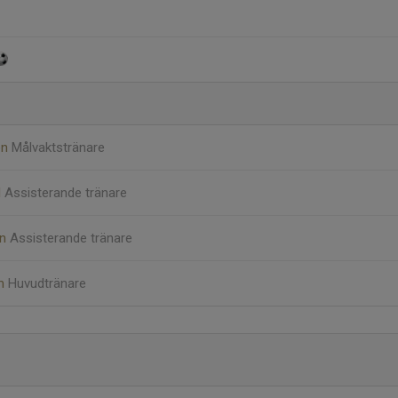
on
Målvaktstränare
d
Assisterande tränare
on
Assisterande tränare
om
Huvudtränare