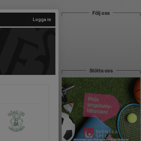
Följ oss
Logga in
Stötta oss