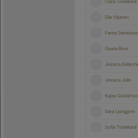
Clara Träsklund
Ella Viljanen
Fanny Danielss
Gisela Bron
Jessica Dellenfa
Jessica Julin
Kajsa Gustafss
Sara Ljunggren
Sofia Träsklund