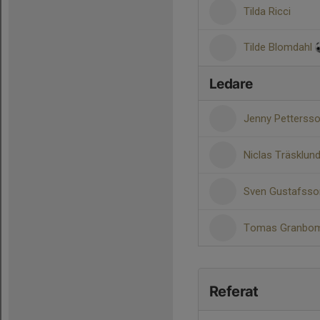
Tilda Ricci
Tilde Blomdahl
Ledare
Jenny Petterss
Niclas Träsklun
Sven Gustafss
Tomas Granb
Referat