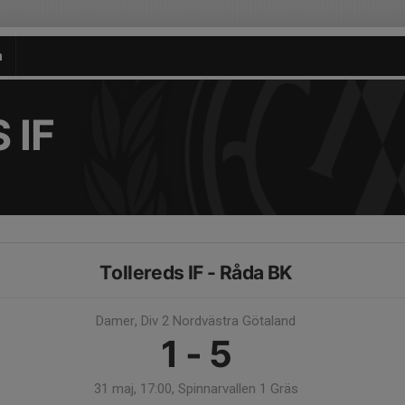
n
 IF
Tollereds IF - Råda BK
Damer, Div 2 Nordvästra Götaland
1 - 5
31 maj, 17:00, Spinnarvallen 1 Gräs