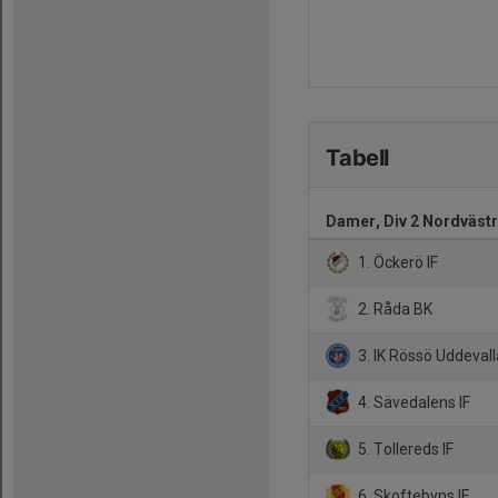
Tabell
Damer, Div 2 Nordväst
1. Öckerö IF
2. Råda BK
3. IK Rössö Uddevall
4. Sävedalens IF
5. Tollereds IF
6. Skoftebyns IF