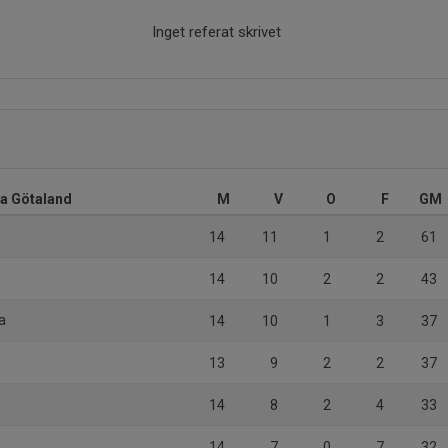
Inget referat skrivet
ra Götaland
M
V
O
F
GM
14
11
1
2
61
14
10
2
2
43
a
14
10
1
3
37
13
9
2
2
37
14
8
2
4
33
14
7
0
7
32