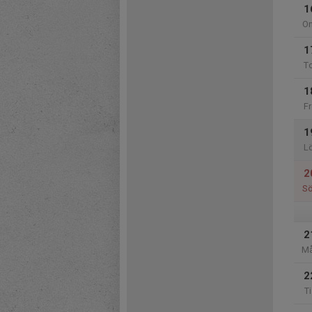
1
O
1
T
1
Fr
1
L
2
S
2
M
2
Ti