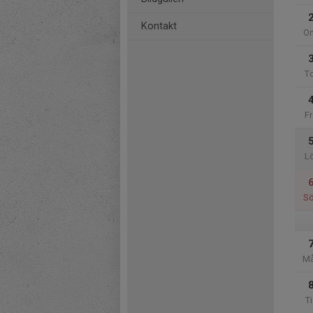
Kontakt
O
T
Fr
L
S
M
Ti