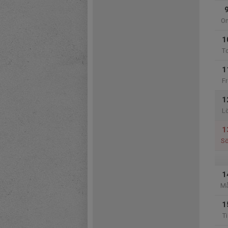
O
1
T
1
Fr
1
L
1
S
1
M
1
Ti