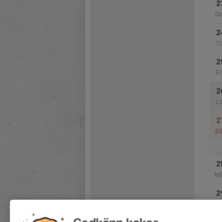
2
O
2
T
2
Fr
2
L
2
S
2
M
2
Ti