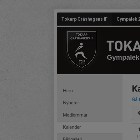
Tokarp Gräshagens IF
Gympalek 
TOKA
Gympalek 
K
Hem
Gå t
Nyheter
Medlemmar
Kalender
Ti
Bildgalleri