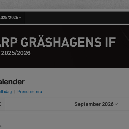
2025/2026
RP GRÄSHAGENS IF
2025/2026
alender
ill idag
|
Prenumerera
September 2026
1
s