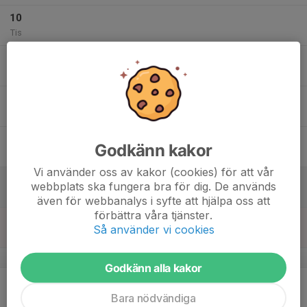
10
Tis
11
Ons
12
Tor
13
Godkänn kakor
Fre
Vi använder oss av kakor (cookies) för att vår
14
webbplats ska fungera bra för dig. De används
Lör
även för webbanalys i syfte att hjälpa oss att
förbättra våra tjänster.
15
15:30
Gympalek
Så använder vi cookies
16:30
Sön
Gräshagsskolans gymnastiksal
v.8
Godkänn alla kakor
16
Mån
Bara nödvändiga