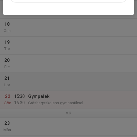
17
Tis
18
Ons
19
Tor
20
Fre
21
Lör
22
15:30
Gympalek
16:30
Sön
Gräshagsskolans gymnastiksal
v.9
23
Mån