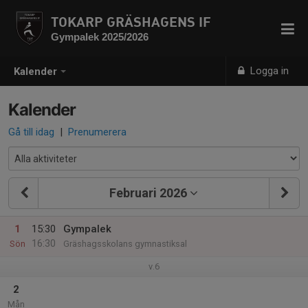
TOKARP GRÄSHAGENS IF
Gympalek 2025/2026
Logga in
Kalender
Kalender
Gå till idag
|
Prenumerera
Februari 2026
1
15:30
Gympalek
16:30
Sön
Gräshagsskolans gymnastiksal
v.6
2
Mån