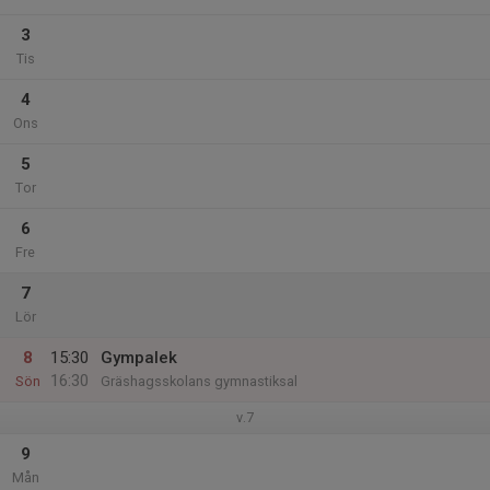
3
Tis
4
Ons
5
Tor
6
Fre
7
Lör
8
15:30
Gympalek
16:30
Sön
Gräshagsskolans gymnastiksal
v.7
9
Mån