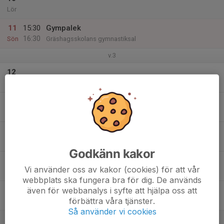
Lör
11
15:30
Gympalek
16:30
Sön
Gräshagsskolans gymnastiksal
v.3
12
Mån
13
Tis
14
Ons
Godkänn kakor
15
Vi använder oss av kakor (cookies) för att vår
Tor
webbplats ska fungera bra för dig. De används
även för webbanalys i syfte att hjälpa oss att
16
förbättra våra tjänster.
Fre
Så använder vi cookies
17