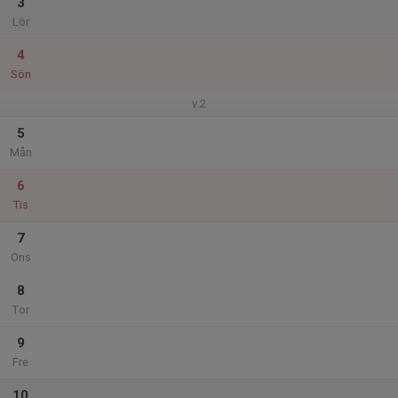
3
Lör
4
Sön
v.2
5
Mån
6
Tis
7
Ons
8
Tor
9
Fre
10