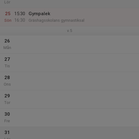
Lör
25
15:30
Gympalek
16:30
Sön
Gräshagsskolans gymnastiksal
v.5
26
Mån
27
Tis
28
Ons
29
Tor
30
Fre
31