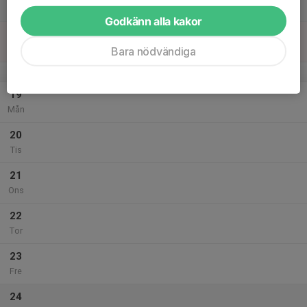
Lör
Godkänn alla kakor
18
15:30
Gympalek
16:30
Sön
Gräshagsskolans gymnastiksal
Bara nödvändiga
v.4
19
Mån
20
Tis
21
Ons
22
Tor
23
Fre
24