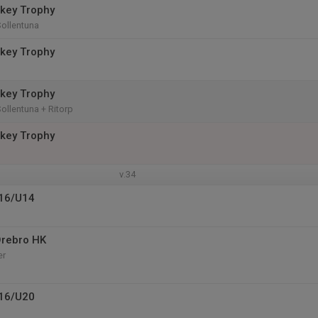
key Trophy
ollentuna
key Trophy
key Trophy
ollentuna + Ritorp
key Trophy
v.34
U16/U14
Örebro HK
er
U16/U20