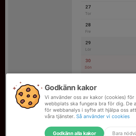
27
Tor
28
Fre
29
Lör
30
Sön
Godkänn kakor
31
Mån
Vi använder oss av kakor (cookies) för 
webbplats ska fungera bra för dig. De
för webbanalys i syfte att hjälpa oss at
våra tjänster.
Så använder vi cookies
Godkänn alla kakor
Bara nödv