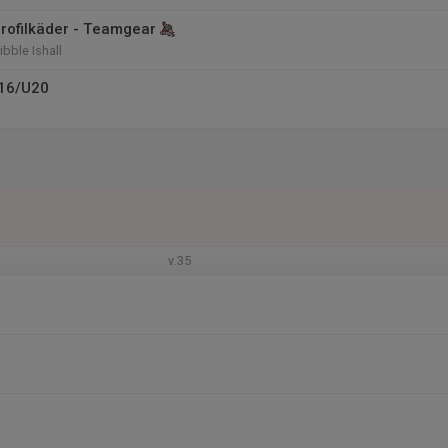
profilkäder - Teamgear
ibble Ishall
U16/U20
v.35