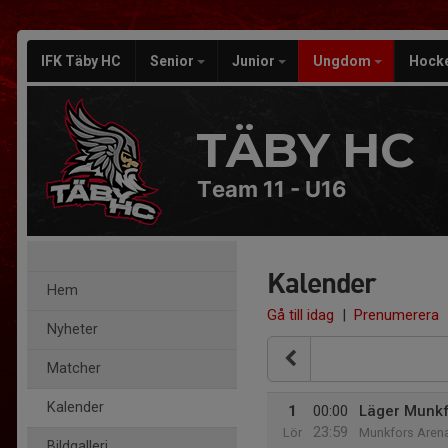
IFK Täby HC
Senior
Junior
Ungdom
Hock
TÄBY HC
Team 11 - U16
Kalender
Hem
Gå till idag
|
Prenumerera
Nyheter
Matcher
Kalender
1
00:00
Läger Munkf
23:59
Lör
Munkfors Aren
Bildgalleri