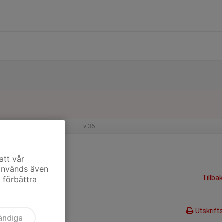
v.36
att vår
 används även
Tillba
t förbättra
Utskrift
ändiga