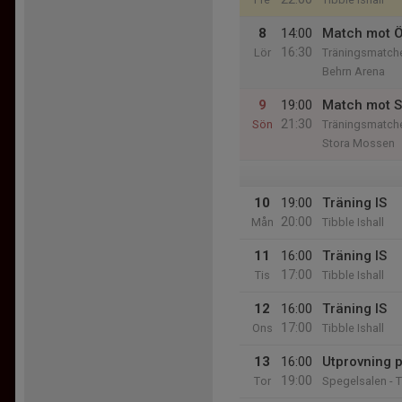
8
14:00
Match mot 
16:30
Lör
Träningsmatch
Behrn Arena
9
19:00
Match mot S
21:30
Sön
Träningsmatch
Stora Mossen
10
19:00
Träning IS
20:00
Mån
Tibble Ishall
11
16:00
Träning IS
17:00
Tis
Tibble Ishall
12
16:00
Träning IS
17:00
Ons
Tibble Ishall
13
16:00
Utprovning 
19:00
Tor
Spegelsalen - T