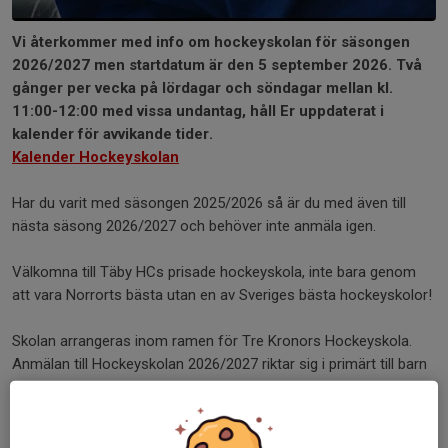
Vi återkommer med info om hockeyskolan för säsongen
2026/2027 men startdatum är den 5 september 2026. Två
gånger per vecka på lördagar och söndagar mellan kl.
11:00-12:00 med vissa undantag, håll Er uppdaterat i
kalender för avvikande tider.
Kalender Hockeyskolan
Har du varit med säsongen 2025/2026 så är du med även till
nästa säsong 2026/2027 och behöver inte anmäla igen.
Välkomna till Täby HCs prisade hockeyskola, inte bara genom
att vara Norrorts bästa utan en av Sveriges bästa hockeyskolor!
Skolan arrangeras inom ramen för Tre Kronors Hockeyskola.
Anmälan till Hockeyskolan 2026/2027 riktar sig i primärt till barn
födda 2019 - 2022, men även äldre och yngre barn är välkomna
med sin anmälan.