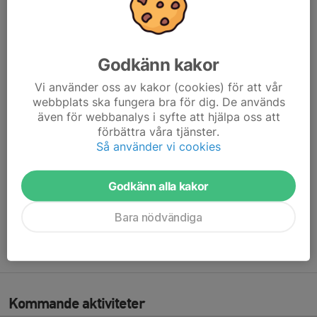
Inga förkunskaper krävs för deltagande i Hockeyskolan.
All nödvändig utrustning finns att låna på plats.
Godkänn kakor
Man kan anmäla sig och är välkommen oavsett när på
Vi använder oss av kakor (cookies) för att vår
säsongen.
webbplats ska fungera bra för dig. De används
även för webbanalys i syfte att hjälpa oss att
Testa på och skapa ett livslångt intresse för rörelse på is
förbättra våra tjänster.
tillsammans med oss.
Så använder vi cookies
För information och frågor vänligen kontakta Gustav Back på
email:
Godkänn alla kakor
hockeyskolan@tabyhc.se
Bara nödvändiga
eller telefon: 0708-106343
Välkomna till Täby HC:s och en av Sveriges bästa hockeyskolor!
Kommande aktiviteter