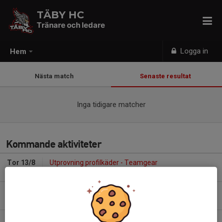
TÄBY HC
Tränare och ledare
Logga in
Hem
Nästa match
Senaste resultat
Inga tidigare matcher
Kommande aktiviteter
Tor 13/8
Utprovning profilkäder - Teamgear
16:00-19:00
Spegelsalen - Tibble Ishall
Tor 20/8
Utprovning profilkäder - Teamgear
16:00-19:00
Spegelsalen - Tibble Ishall
Tor 10/9
FOTOGRAFERING U8-U20