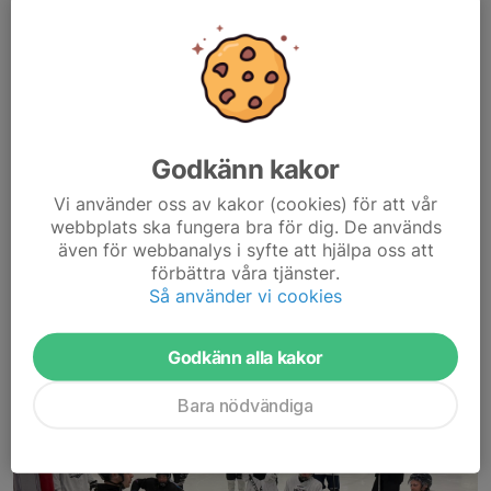
Matchrapport från gårdagens holmgång mellan Täby Proskaters
och Tumba:
Vi började matchen som ett gäng nyväckta kontorsarbetare på
en måndag – lite stela, lite förvirrade och med tveksam koll på
vad vi egentligen gör här....
Godkänn kakor
Läs mer
Vi använder oss av kakor (cookies) för att vår
webbplats ska fungera bra för dig. De används
RHL - Första gemensamma träningen!
även för webbanalys i syfte att hjälpa oss att
förbättra våra tjänster.
20 maj, 12:45
0 kommentarer
Så använder vi cookies
Godkänn alla kakor
Bara nödvändiga