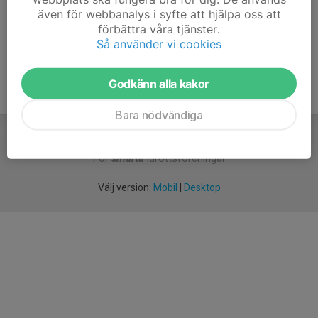
även för webbanalys i syfte att hjälpa oss att
Ålder
51 år
förbättra våra tjänster.
Så använder vi cookies
Godkänn alla kakor
Bara nödvändiga
För
smarta
idrottsföreningar
Välj version:
Mobil
|
Desktop