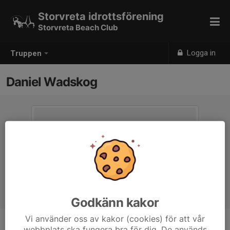
Storvreta idrottsförening
Storvreta Beach Club
Logga in
Truppen
Daniel Wadskog
Godkänn kakor
Vi använder oss av kakor (cookies) för att vår
webbplats ska fungera bra för dig. De används
Titel