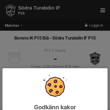
Södra Turabdin IF
P15
Logga in
Matcher
Borens IK P15 Blå - Södra Turabdin IF P15
P11 C Västra
-
14 jun, 12:00, Borens IP B-plan
Samling 10:45
Endast kallade kunde anmäla sig till aktiviteten. 14 personer var kallade.
Logga in här
Godkänn kakor