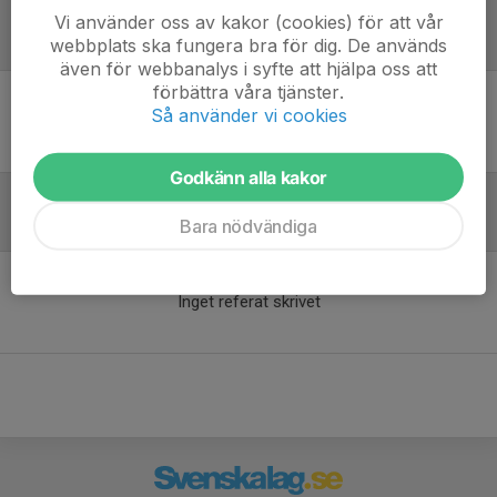
Vi använder oss av kakor (cookies) för att vår
webbplats ska fungera bra för dig. De används
Laguppställning
även för webbanalys i syfte att hjälpa oss att
förbättra våra tjänster.
Så använder vi cookies
Ingen uppställning ifylld
Godkänn alla kakor
Bara nödvändiga
Referat
Inget referat skrivet