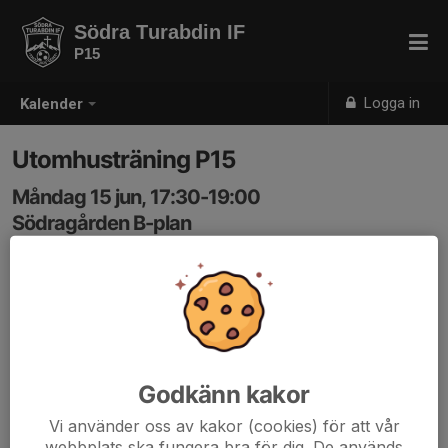
Södra Turabdin IF
P15
Logga in
Kalender
Utomhusträning P15
Måndag 15 jun, 17:30-19:00
Södragården B-plan
Samling: 17:30
Vattenflaska, benskydd, kläder efter väder.
Godkänn kakor
Vi använder oss av kakor (cookies) för att vår
webbplats ska fungera bra för dig. De används