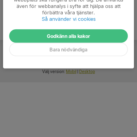
även för webbanalys i syfte att hjälpa oss att
förbättra våra tjänster.
Så använder vi cookies
Godkänn alla kakor
Bara nödvändiga
För
smarta
idrottsföreningar
Välj version:
Mobil
|
Desktop