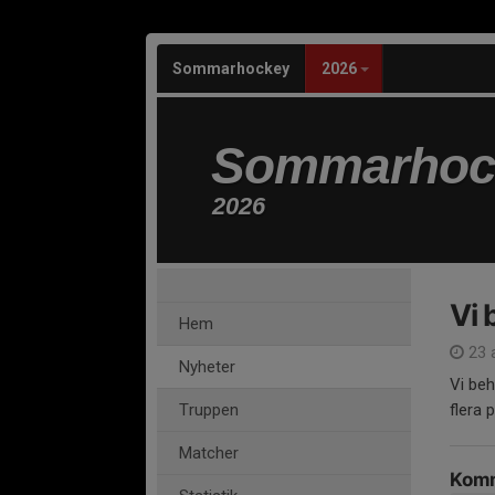
Sommarhockey
2026
Sommarhoc
2026
Vi 
Hem
23 a
Nyheter
Vi beh
Truppen
flera
Matcher
Komm