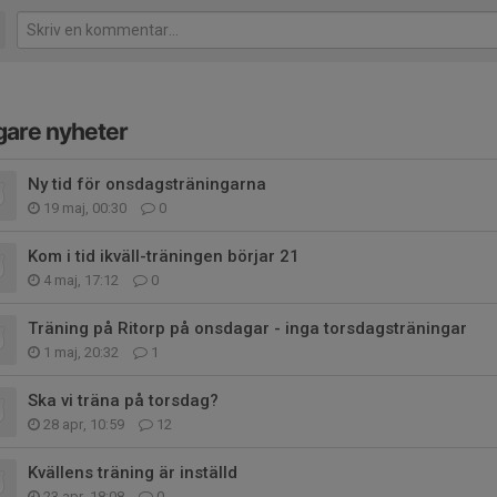
gare nyheter
Ny tid för onsdagsträningarna
19 maj, 00:30
0
Kom i tid ikväll-träningen börjar 21
4 maj, 17:12
0
Träning på Ritorp på onsdagar - inga torsdagsträningar
1 maj, 20:32
1
Ska vi träna på torsdag?
28 apr, 10:59
12
Kvällens träning är inställd
23 apr, 18:08
0