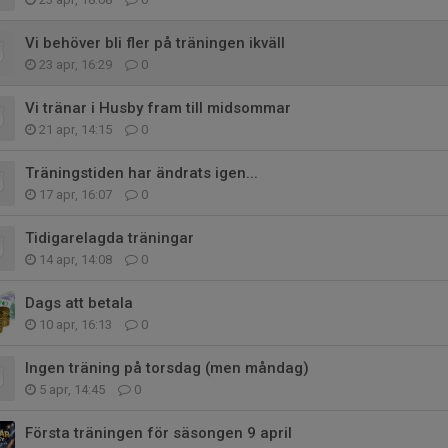
Vi behöver bli fler på träningen ikväll
23 apr, 16:29
0
Vi tränar i Husby fram till midsommar
21 apr, 14:15
0
Träningstiden har ändrats igen...
17 apr, 16:07
0
Tidigarelagda träningar
14 apr, 14:08
0
Dags att betala
10 apr, 16:13
0
Ingen träning på torsdag (men måndag)
5 apr, 14:45
0
Första träningen för säsongen 9 april