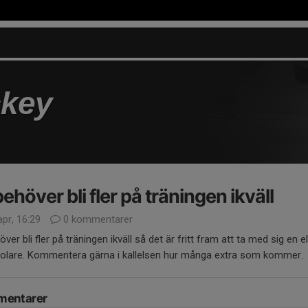
key
behöver bli fler på träningen ikväll
pr, 16:29
0 kommentarer
över bli fler på träningen ikväll så det är fritt fram att ta med sig en el
 polare. Kommentera gärna i kallelsen hur många extra som kommer.
entarer