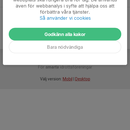
även för webbanalys i syfte att hjälpa oss att
förbättra våra tjänster.
Dela statistik
Så använder vi cookies
Godkänn alla kakor
Bara nödvändiga
För
smarta
idrottsföreningar
Välj version:
Mobil
|
Desktop