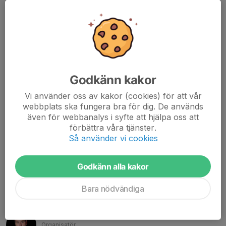
bankkontot eller swishar från någon annans telefon.
Bank: Handelsbanken
Kontonummer: 449 488 241
Clearingnummer: 6101
Swish: 0730277950
Godkänn kakor
Vi använder oss av kakor (cookies) för att vår
FAKTURAADRESS
webbplats ska fungera bra för dig. De används
2026 - Sommarhockey
även för webbanalys i syfte att hjälpa oss att
C/O: Joachim Hollman
förbättra våra tjänster.
Ringvägen 14
Så använder vi cookies
Ringvä Stockholm
MEJLA PDF-FAKTUROR TILL
Godkänn alla kakor
joachim_hollman@hotmail.com
Bara nödvändiga
Kontaktpersoner
Joachim Hollman
Organisatör