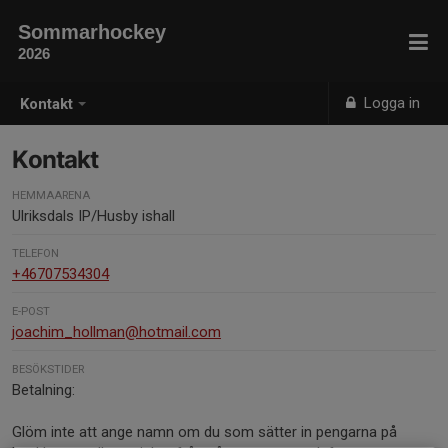
Sommarhockey
2026
Logga in
Kontakt
Kontakt
HEMMAARENA
Ulriksdals IP/Husby ishall
TELEFON
+46707534304
E-POST
joachim_hollman@hotmail.com
BESÖKSTIDER
Betalning:
Glöm inte att ange namn om du som sätter in pengarna på