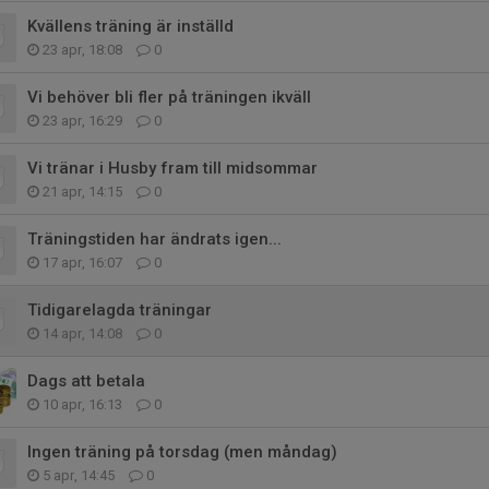
Kvällens träning är inställd
23 apr, 18:08
0
Vi behöver bli fler på träningen ikväll
23 apr, 16:29
0
Vi tränar i Husby fram till midsommar
21 apr, 14:15
0
Träningstiden har ändrats igen...
17 apr, 16:07
0
Tidigarelagda träningar
14 apr, 14:08
0
Dags att betala
10 apr, 16:13
0
Ingen träning på torsdag (men måndag)
5 apr, 14:45
0