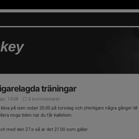
key
igarelagda träningar
pr, 14:08
0 kommentarer
 kliva på isen redan 20.00 på torsdag och ytterligare några gånger till
llera noga tiden när du får kallelsen.
ch med den 27:e så är det 21.00 som gäller.