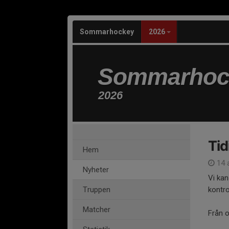
Sommarhockey
2026
Sommarhoc
2026
Tid
Hem
14 a
Nyheter
Vi kan
Truppen
kontro
Matcher
Från o