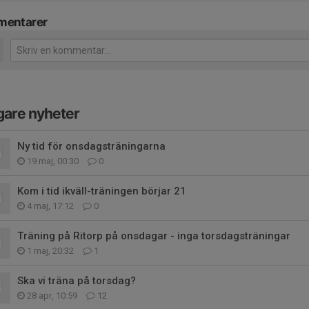
entarer
gare nyheter
Ny tid för onsdagsträningarna
19 maj, 00:30
0
Kom i tid ikväll-träningen börjar 21
4 maj, 17:12
0
Träning på Ritorp på onsdagar - inga torsdagsträningar
1 maj, 20:32
1
Ska vi träna på torsdag?
28 apr, 10:59
12