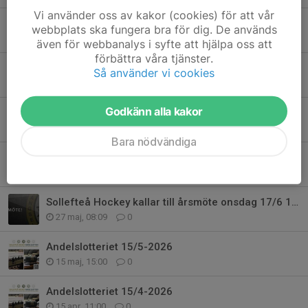
Vi använder oss av kakor (cookies) för att vår
Skridskoskola & TKH
webbplats ska fungera bra för dig. De används
4 jul, 08:00
0
även för webbanalys i syfte att hjälpa oss att
förbättra våra tjänster.
Sollefteå Hockey kallar till extra årsmöte Måndag 29/6 kl. 18:30
Så använder vi cookies
24 jun, 21:14
0
Godkänn alla kakor
Andelslotteriet 15/6-2026
15 jun, 19:00
0
Bara nödvändiga
Föreningsdag med CCM/AllSport 20260623 från 1600
7 jun, 11:25
0
Sollefteå Hockey kallar till årsmöte onsdag 17/6 18:30
27 maj, 08:09
0
Andelslotteriet 15/5-2026
15 maj, 15:00
0
Andelslotteriet 15/4-2026
15 apr, 11:00
0