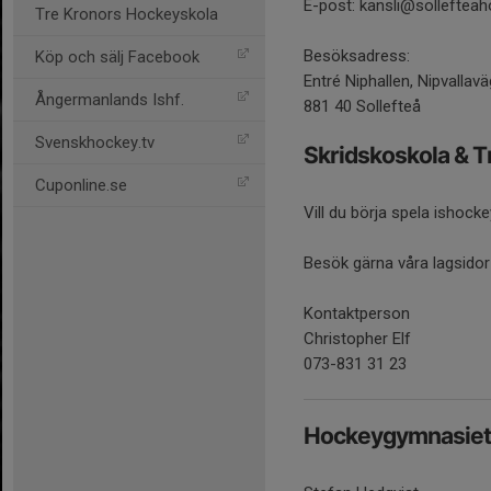
E-post: kansli@solleftea
Tre Kronors Hockeyskola
Besöksadress:
Köp och sälj Facebook
Entré Niphallen, Nipvallav
Ångermanlands Ishf.
881 40 Sollefteå
Svenskhockey.tv
Skridskoskola & 
Cuponline.se
Vill du börja spela ishock
Besök gärna våra lagsido
Kontaktperson
Christopher Elf
073-831 31 23
Hockeygymnasiet