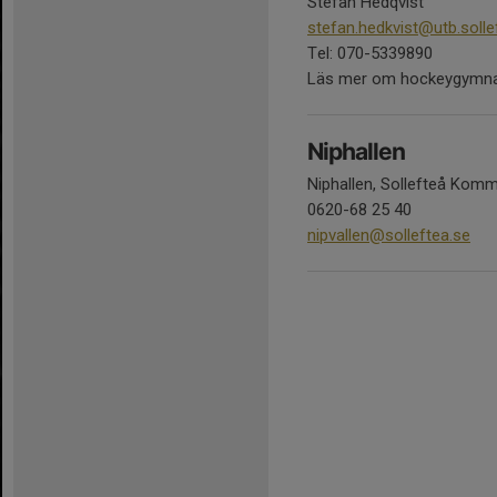
Stefan Hedqvist
stefan.hedkvist@utb.solle
Tel: 070-5339890
Läs mer om hockeygymn
Niphallen
Niphallen, Sollefteå Kom
0620-68 25 40
nipvallen@solleftea.se