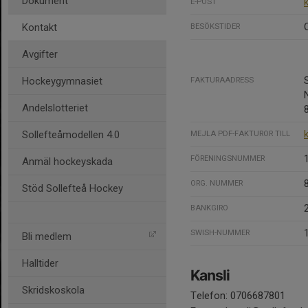
Dokument
E-POST
Kontakt
BESÖKSTIDER
Avgifter
Hockeygymnasiet
FAKTURAADRESS
Andelslotteriet
Sollefteåmodellen 4.0
MEJLA PDF-FAKTUROR TILL
FÖRENINGSNUMMER
Anmäl hockeyskada
ORG. NUMMER
Stöd Sollefteå Hockey
BANKGIRO
SWISH-NUMMER
Bli medlem
Halltider
Kansli
Skridskoskola
Telefon: 0706687801