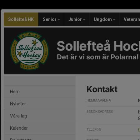
Sollefteå HK
Senior
Junior
Ungdom
Vetera
Sollefteå Ho
Det är vi som är Polarna!
Kontakt
Hem
HEMMAARENA
Nyheter
BESÖKSADRESS
Våra lag
Kalender
TELEFON