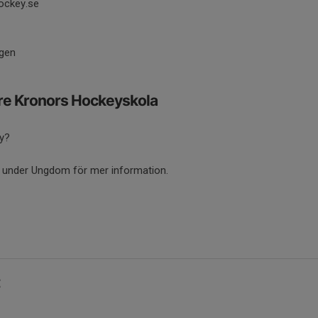
hockey.se
ägen
Tre Kronors Hockeyskola
ey?
r under Ungdom för mer information.