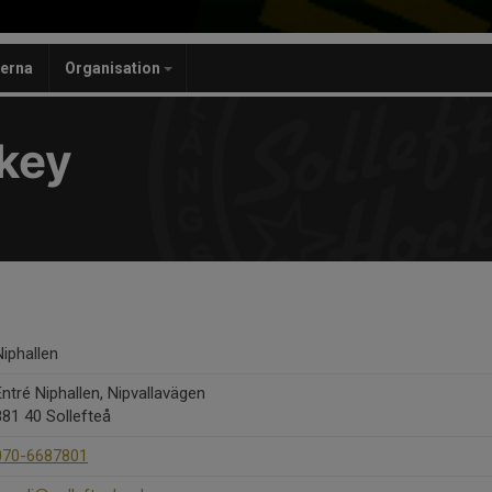
nerna
Organisation
ckey
Niphallen
Entré Niphallen, Nipvallavägen
881 40 Sollefteå
070-6687801