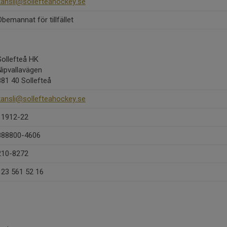
kansli@sollefteahockey.se
Obemannat för tillfället
Sollefteå HK
Nipvallavägen
881 40 Sollefteå
kansli@sollefteahockey.se
11912-22
888800-4606
210-8272
123 561 52 16