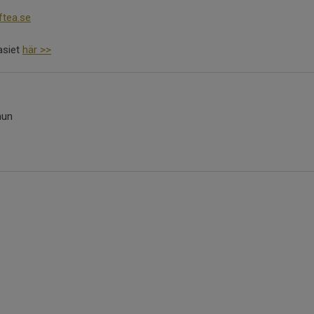
ftea.se
asiet
här >>
mun