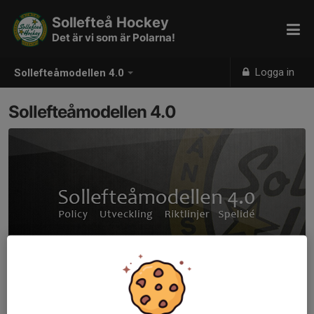
Sollefteå Hockey
Det är vi som är Polarna!
Logga in
Sollefteåmodellen 4.0
Sollefteåmodellen 4.0
Styrdokument & utvecklingsprofil för Sollefteå Hockeys