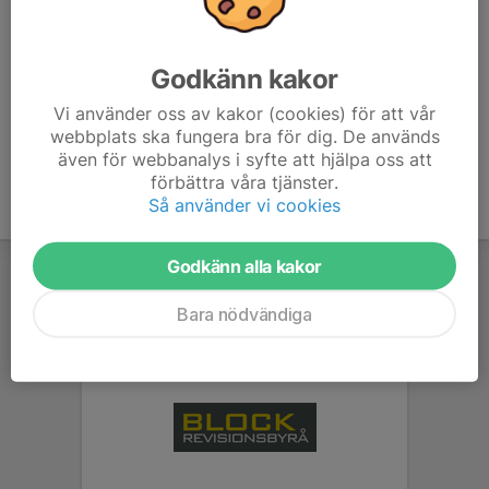
Samling kl. 10.00 i safezone, strax ovanför Ruif-stugan.
Väl på plats kommer mer information från arrangören. Inga
Godkänn kakor
släpvagnar behövs.
Läs mer
Vi använder oss av kakor (cookies) för att vår
webbplats ska fungera bra för dig. De används
även för webbanalys i syfte att hjälpa oss att
förbättra våra tjänster.
Så använder vi cookies
Godkänn alla kakor
Bara nödvändiga