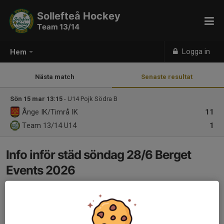
Sollefteå Hockey
Team 13/14
Logga in
Hem
Nästa match
Senaste resultat
Sön 15 mar 13:15
- U14 Pojk Södra B
Ånge IK/Timrå IK
11
Team 13/14
U14
1
Info inför städ söndag 28/6 Berget
Events 2026
27 jun, 19:06
0 kommentarer
Gällande städ och riva tält i morgon söndag 28/6, till er det
berör: