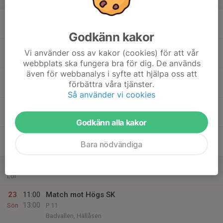
v.34
17
17:00
Träning
18:00
Mån
Badvallen
Godkänn kakor
18
Vi använder oss av kakor (cookies) för att vår
Tis
webbplats ska fungera bra för dig. De används
även för webbanalys i syfte att hjälpa oss att
19
17:30
Träning
förbättra våra tjänster.
19:00
Ons
Hällåsen A-plan
Så använder vi cookies
20
18:00
Träning
19:30
Tor
Badvallen Hällåsen
Godkänn alla kakor
21
Bara nödvändiga
Fre
22
Lör
23
11:00
Match mot Högs SK
13:00
Sön
P 11
Badvallen, Hällåsen