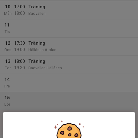
10
17:00
Träning
18:00
Mån
Badvallen
11
Tis
12
17:30
Träning
19:00
Ons
Hällåsen A-plan
13
18:00
Träning
19:30
Tor
Badvallen Hällåsen
14
Fre
15
Lör
16
13:00
Match mot Färila IF
15:00
Sön
P 11
Färila IP