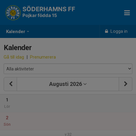
SÖDERHAMNS FF
Pojkar födda 15
Logga in
Kalender
Kalender
Gå till idag
|
Prenumerera
Augusti 2026
1
Lör
2
Sön
v.32