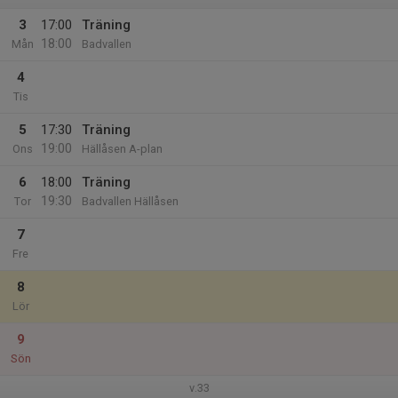
3
17:00
Träning
18:00
Mån
Badvallen
4
Tis
5
17:30
Träning
19:00
Ons
Hällåsen A-plan
6
18:00
Träning
19:30
Tor
Badvallen Hällåsen
7
Fre
8
Lör
9
Sön
v.33