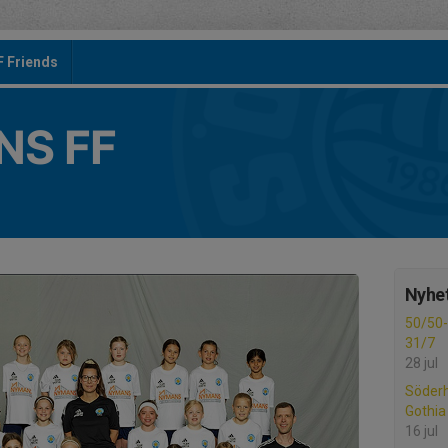
F Friends
S FF
Nyhet
50/50-l
31/7
28 jul
Söder
Gothia
16 jul