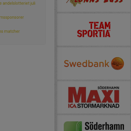
 andelslotteriet juli
mssponsorer
ns matcher