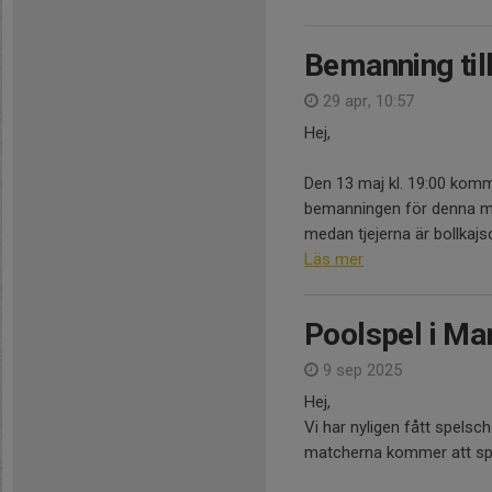
Bemanning til
29 apr, 10:57
Hej,
Den 13 maj kl. 19:00 komm
bemanningen för denna matc
medan tjejerna är bollkajs
Läs mer
Poolspel i M
9 sep 2025
Hej,
Vi har nyligen fått spels
matcherna kommer att spel