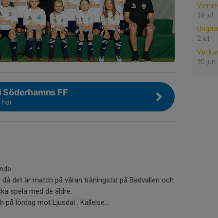
Vinnare
16 jul
Ungdo
2 jul
Vecka
30 jun
 i Söderhamns FF
 här
nde :
r då det är match på våran träningstid på Badvallen och
 ska spela med de äldre.
å lördag mot Ljusdal . Kallelse...