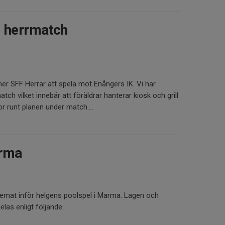
l herrmatch
er SFF Herrar att spela mot Enångers IK. Vi har
h vilket innebär att föräldrar hanterar kiosk och grill
or runt planen under match....
arma
chemat inför helgens poolspel i Marma. Lagen och
as enligt följande: