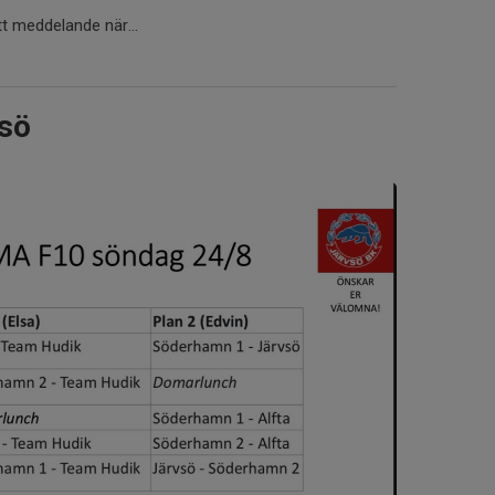
tt meddelande när...
vsö