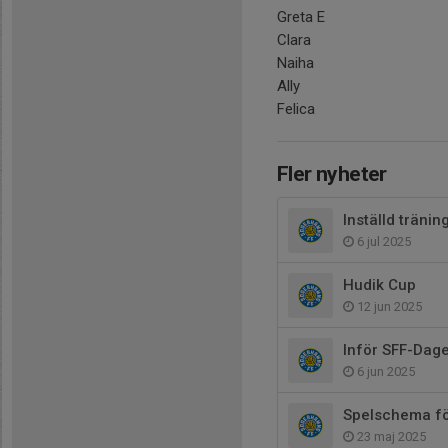
Greta E
Clara
Naiha
Ally
Felica
Fler nyheter
Inställd tränin
6 jul 2025
Hudik Cup
12 jun 2025
Inför SFF-Dag
6 jun 2025
Spelschema fö
23 maj 2025