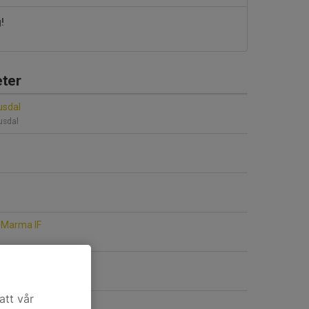
!
ter
usdal
jusdal
 Marma IF
n
att vår