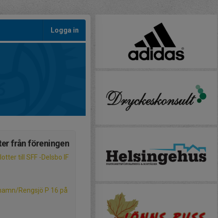
Logga in
er från föreningen
otter till SFF -Delsbo IF
hamn/Rengsjö P 16 på