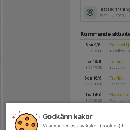
Inställd träning
22 maj 2025
Kommande aktivite
Sön 9/8
Poolspel Lj
12:15-15:00
Älvvallen , L
Tor 13/8
Träning
18:00-19:30
Badvallen
Sön 16/8
Träning
17:00-18:30
Badvallen
Tis 18/8
Match mot
18:00-20:00
Marmavalle
Tor 20/8
Träning
Godkänn kakor
18:00-19:30
Badvallen
Vi använder oss av kakor (cookies) för 