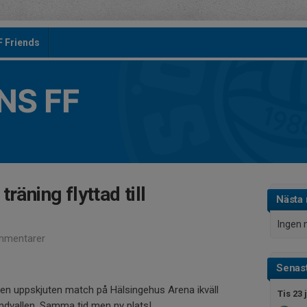
F Friends
S FF
räning flyttad till
Nästa
Ingen 
mmentarer
Senast
en uppskjuten match på Hälsingehus Arena ikväll
Tis 23 
 Standvallen. Samma tid men ny plats!