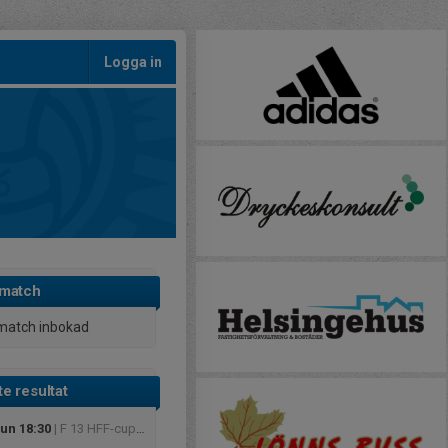
Logga in
 match
match inbokad
e resultat
jun 18:30
| F 13 HFF-cupen grupp B