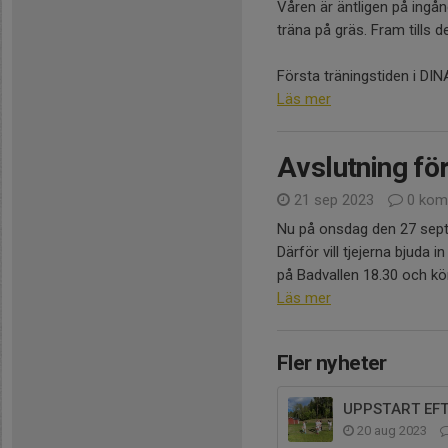
Våren är äntligen på ingån
träna på gräs. Fram tills 
Första träningstiden i DIN
Läs mer
Avslutning f
21 sep 2023
0 kom
Nu på onsdag den 27 sep
Därför vill tjejerna bjuda i
på Badvallen 18.30 och kör
Läs mer
Fler nyheter
UPPSTART EF
20 aug 2023