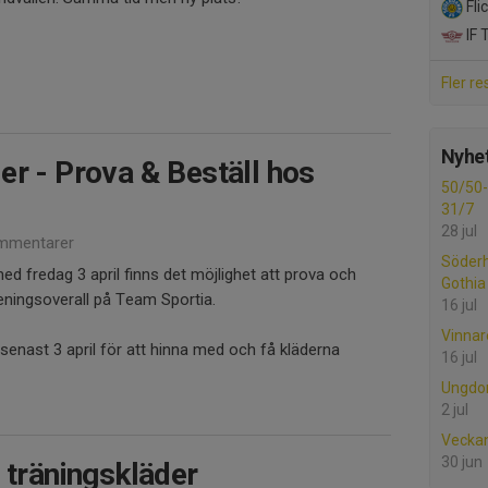
Fli
IF 
Fler re
Nyhet
er - Prova & Beställ hos
50/50-l
31/7
28 jul
mmentarer
Söder
ed fredag 3 april finns det möjlighet att prova och
Gothia
reningsoverall på Team Sportia.
16 jul
Vinnare
 senast 3 april för att hinna med och få kläderna
16 jul
Ungdo
2 jul
Vecka
30 jun
 träningskläder