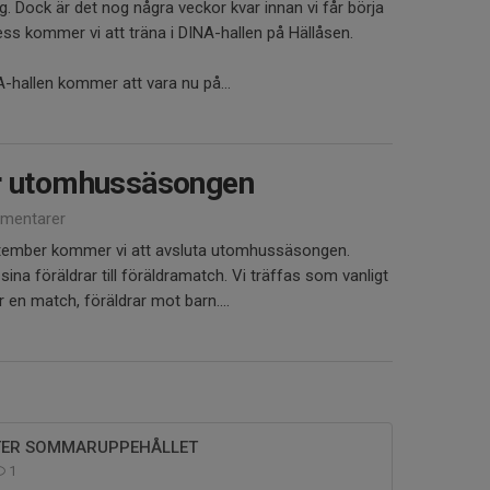
g. Dock är det nog några veckor kvar innan vi får börja
dess kommer vi att träna i DINA-hallen på Hällåsen.
A-hallen kommer att vara nu på...
ör utomhussäsongen
mentarer
tember kommer vi att avsluta utomhussäsongen.
n sina föräldrar till föräldramatch. Vi träffas som vanligt
 en match, föräldrar mot barn....
TER SOMMARUPPEHÅLLET
1