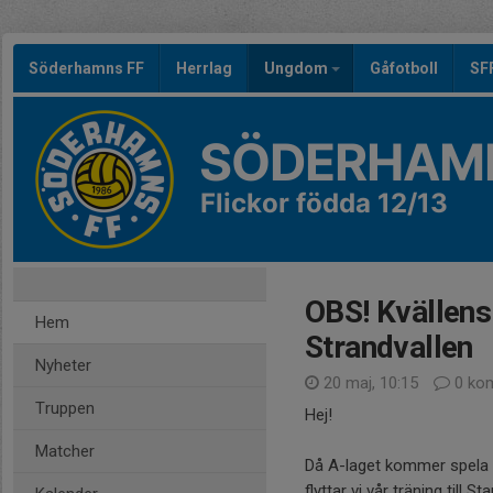
Söderhamns FF
Herrlag
Ungdom
Gåfotboll
SF
SÖDERHAMN
Flickor födda 12/13
OBS! Kvällens t
Hem
Strandvallen
Nyheter
20 maj, 10:15
0 ko
Truppen
Hej!
Matcher
Då A-laget kommer spela 
flyttar vi vår träning till