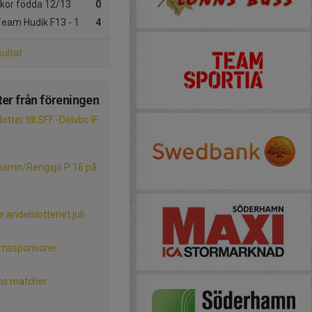
ckor födda 12/13
0
Team Hudik F13 - 1
4
sultat
er från föreningen
otter till SFF -Delsbo IF
hamn/Rengsjö P 16 på
 andelslotteriet juli
mssponsorer
ns matcher