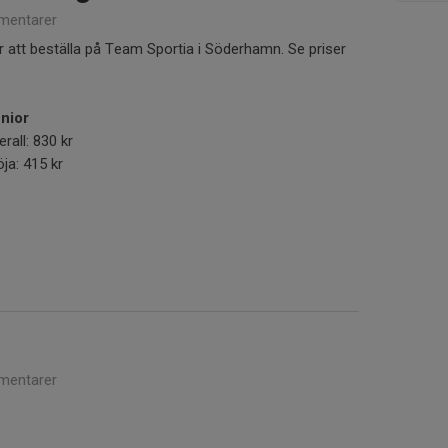
mentarer
r att beställa på Team Sportia i Söderhamn. Se priser
nior
erall: 830 kr
öja: 415 kr
mentarer