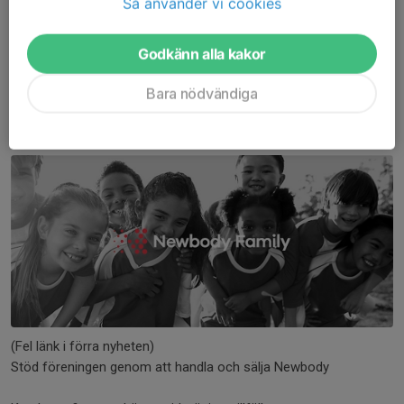
Så använder vi cookies
Ett stort tack till alla föräldrar som hjälpte till under dagen och
ett stort tack till...
Läs mer
Godkänn alla kakor
Bara nödvändiga
RÄTTELSE: Nu säljer vi Newbody
5 aug 2025
0 kommentarer
(Fel länk i förra nyheten)
Stöd föreningen genom att handla och sälja Newbody