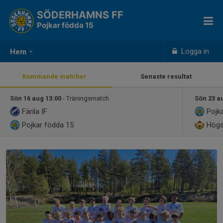
SÖDERHAMNS FF
Pojkar födda 15
Logga in
Hem
Kommande matcher
Senaste resultat
Sön 16 aug 13:00
- Träningsmatch
Sön 23 a
Färila IF
Pojka
Pojkar födda 15
Högs