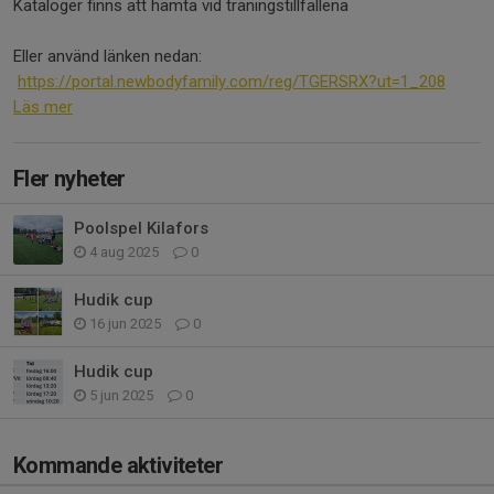
Kataloger finns att hämta vid träningstillfällena
Eller använd länken nedan:
https://portal.newbodyfamily.com/reg/TGERSRX?ut=1_208
Läs mer
Fler nyheter
Poolspel Kilafors
4 aug 2025
0
Hudik cup
16 jun 2025
0
Hudik cup
5 jun 2025
0
Kommande aktiviteter