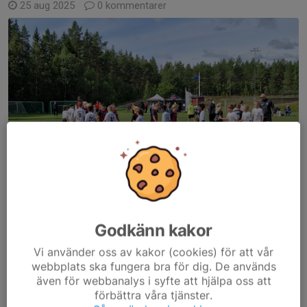
25 aug 2025
0 kommentarer
Godkänn kakor
Match Söderhamn - Sandarne/Stugsund
Vi använder oss av kakor (cookies) för att vår
webbplats ska fungera bra för dig. De används
En härlig fotbollsdag i Söderhamn, där vi anordnade ett poolspel
även för webbanalys i syfte att hjälpa oss att
för lokala lag; Söderhamn, Bergvik, Norrala, Sandarne/Stugsund.
förbättra våra tjänster.