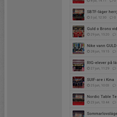
8 jul, 14:11
0
SBTF-läger herr
3 jul, 12:30
0
Guld o Brons vi
29 jun, 15:20
Nike vann GULD 
28 jun, 19:15
RIG-elever på lä
27 jun, 11:29
SUIF-are i Kina
25 jun, 10:03
Nordic Table Te
23 jun, 13:44
Sommarlovsläge