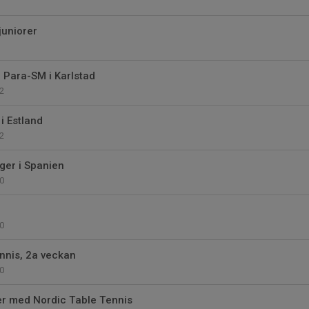
juniorer
d Para-SM i Karlstad
2
i Estland
2
ger i Spanien
0
0
nnis, 2a veckan
0
r med Nordic Table Tennis