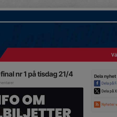
V
M-final nr 1 på tisdag 21/4
Dela nyhet
entarer
Dela på 
Dela på X
Nyheter 