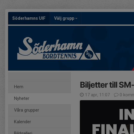
Söderhamns UIF
Välj grupp
Biljetter till S
Hem
17 apr, 11:07
0 komm
Nyheter
Våra grupper
Kalender
Bildgalleri