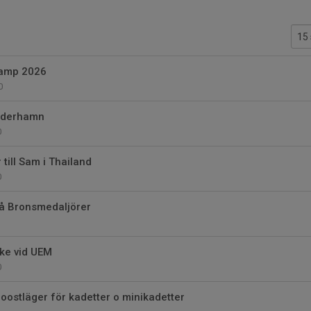
amp 2026
0
 Söderhamn
0
till Sam i Thailand
0
vå Bronsmedaljörer
1
ike vid UEM
0
stläger för kadetter o minikadetter