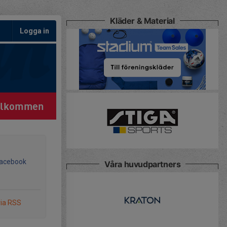
Kläder & Material
Logga in
älkommen
Facebook
Våra huvudpartners
via RSS