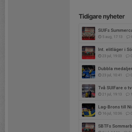
Tidigare nyheter
SUIFs Summerc
5 aug, 17:13
Int. elitläger i
23 jul, 19:03
Dubbla medaljer 
23 jul, 10:41
Två SUIFare o t
21 jul, 19:13
Lag-Brons till N
16 jul, 10:36
SBTFs Sommarboo