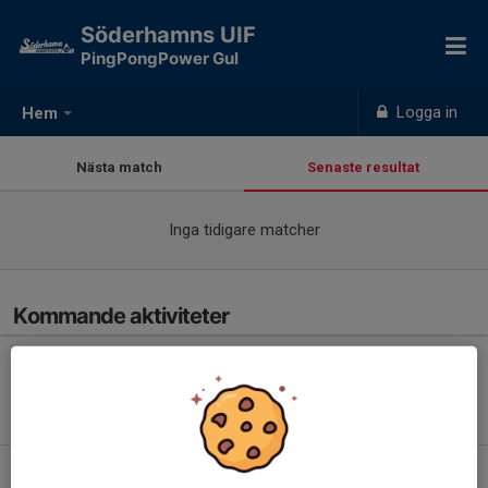
Söderhamns UIF
PingPongPower Gul
Logga in
Hem
Nästa match
Senaste resultat
Inga tidigare matcher
Kommande aktiviteter
Inga aktiviteter inbokade
Hela kalendern