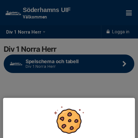
Söderhamns UIF
Välkommen
Logga in
Div 1 Norra Herr
Div 1 Norra Herr
Spelschema och tabell
Div 1 Norra Herr