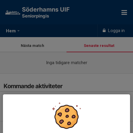
Söderhamns UIF
Seniorpingis
Logga in
Hem
Nästa match
Senaste resultat
Inga tidigare matcher
Kommande aktiviteter
Inga aktiviteter inbokade
Hela kalendern