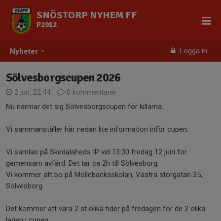
SNÖSTORP NYHEM FF
P2012
Logga in
Nyheter
Sölvesborgscupen 2026
2 jun, 22:44
0 kommentarer
Nu närmar det sig Sölvesborgscupen för killarna.
Vi sammanställer här nedan lite information inför cupen.
Vi samlas på Skedalaheds IP vid 13:30 fredag 12 juni för
gemensam avfärd. Det tar ca 2h till Sölvesborg.
Vi kommer att bo på Möllebacksskolan, Västra storgatan 35,
Sölvesborg.
Det kommer att vara 2 st olika tider på fredagen för de 2 olika
lagen i cupen.