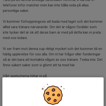
telefoner inför matcher men kan inte hålla reda på allas
personliga saker.
Vi kommer förhoppningsvis att bada med laget och det kommer
alltid vara tränare närvarande. Om det är någon förälder som
inte tycker det är ok att deras barn är med på detta kan ni prata
med oss ledare.
Vi ser fram mot denna cup riktigt mycket och det kommer bli en
härlig upplevelse för oss alla. Om ni har frågor eller funderingar
så är det bara att kontakta någon av oss tränare. Tveka inte. Det
finns säkert saker som vi glömt att ta med här.
Vårt spelschema hittar ni på:
Lag Röd:
https://solvesborgcupen.cupmanager.net/2026/result/team/767
54808/timeline