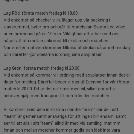
Lag Röd, första match fredag kl 18.00:
Vid ankomst så checkar vi in, lägger upp vår packning i
klassrummet, byter om och går till matchplan Svarta Led vilket
är en promenad på ca 10 min. Viktigt här att vi har med oss
något att äta mellan ankomst till skolan och matchen.
När vi efter matchen kommer tillbaks till skolan så är det middag
och därefter gör spelarna iordning sina sovplatser.
Lag Grön, första match fredag kl 20.00:
Vid ankomst så kommer vi i ordning med sovplatser innan det är
dags för middag. Därefter beger vi oss till Edenryd för vår första
match kl 20.00. Dit är det ca 7 min med bil, vilket gör att vi
behöver hjälp med transport till och från den matchen.
Vi kommer även dela in killarna i mindre ”team” där de i sitt
”team” är gemensamt ansvariga för att ingen blir ensam, samt
ser till att alla i sitt ”team” alltid är med vid samling, mat mm
Innan och mellan matcher kommer godis och läsk inte vara