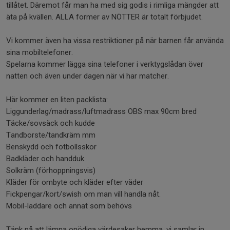
tillåtet. Däremot får man ha med sig godis i rimliga mängder att
äta på kvällen. ALLA former av NÖTTER är totalt förbjudet.
Vi kommer även ha vissa restriktioner på när barnen får använda
sina mobiltelefoner.
Spelarna kommer lägga sina telefoner i verktygslådan över
natten och även under dagen när vi har matcher.
Här kommer en liten packlista:
Liggunderlag/madrass/luftmadrass OBS max 90cm bred
Täcke/sovsäck och kudde
Tandborste/tandkräm mm
Benskydd och fotbollsskor
Badkläder och handduk
Solkräm (förhoppningsvis)
Kläder för ombyte och kläder efter väder
Fickpengar/kort/swish om man vill handla nåt.
Mobil-laddare och annat som behövs
Tänk på att lämna onödiga värdesaker hemma, vi samlar in