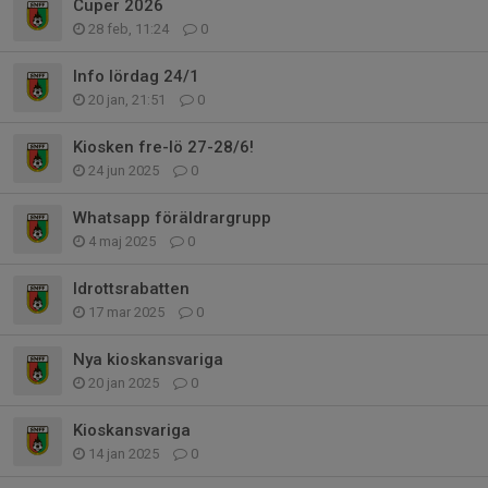
Cuper 2026
28 feb, 11:24
0
Info lördag 24/1
20 jan, 21:51
0
Kiosken fre-lö 27-28/6!
24 jun 2025
0
Whatsapp föräldrargrupp
4 maj 2025
0
Idrottsrabatten
17 mar 2025
0
Nya kioskansvariga
20 jan 2025
0
Kioskansvariga
14 jan 2025
0