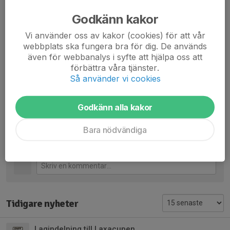
Lag Grön:
Godkänn kakor
https://solvesborgcupen.cupmanager.net/2026/result/team/767
54811/timeline
Vi använder oss av kakor (cookies) för att vår
webbplats ska fungera bra för dig. De används
Vi kommer att behöva hjälp av föräldrar med bil i Sölvesborg att
även för webbanalys i syfte att hjälpa oss att
slussa laget till matcher där planerna ligger en bit ifrån boendet.
förbättra våra tjänster.
//Tränarna
Så använder vi cookies
Dela nyhet
Godkänn alla kakor
Bara nödvändiga
Kommentarer
Tidigare nyheter
Lagindelning till Laxacupen