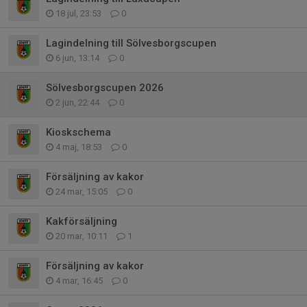
18 jul, 23:53
0
Lagindelning till Sölvesborgscupen
6 jun, 13:14
0
Sölvesborgscupen 2026
2 jun, 22:44
0
Kioskschema
4 maj, 18:53
0
Försäljning av kakor
24 mar, 15:05
0
Kakförsäljning
20 mar, 10:11
1
Försäljning av kakor
4 mar, 16:45
0