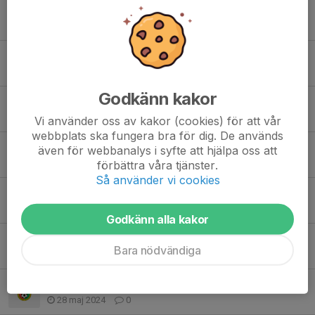
Föräldrar info!
28 feb, 11:06
0
Sommaruppehåll
12 jun 2025
0
Godkänn kakor
Lördag 31/6
28 maj 2025
0
Vi använder oss av kakor (cookies) för att vår
webbplats ska fungera bra för dig. De används
Utprovning "knattepaket"
även för webbanalys i syfte att hjälpa oss att
9 maj 2025
0
förbättra våra tjänster.
Så använder vi cookies
SNFF dagen och hösten träningar
27 sep 2024
0
Godkänn alla kakor
Sammanställning från informations mötet
Bara nödvändiga
14 jun 2024
0
Informations möte
28 maj 2024
0