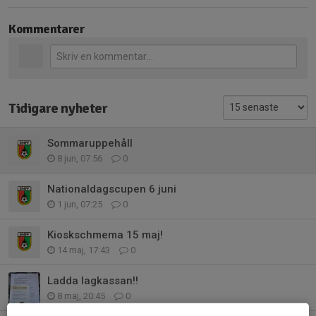
Kommentarer
Tidigare nyheter
Sommaruppehåll
8 jun, 07:56
0
Nationaldagscupen 6 juni
1 jun, 07:25
0
Kioskschmema 15 maj!
14 maj, 17:43
0
Ladda lagkassan!!
8 maj, 20:45
0