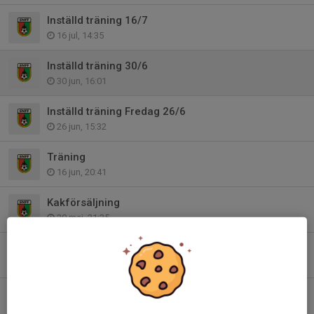
Inställd träning 16/7
16 jul, 14:35
Inställd träning 30/6
30 jun, 16:01
Inställd träning Fredag 26/6
26 jun, 15:32
Träning
16 jun, 20:41
Kakförsäljning
20 maj, 21:35
Inställd träning tisdag 19/5
17 maj, 14:36
Kioskschema 15/5
6 maj, 16:06