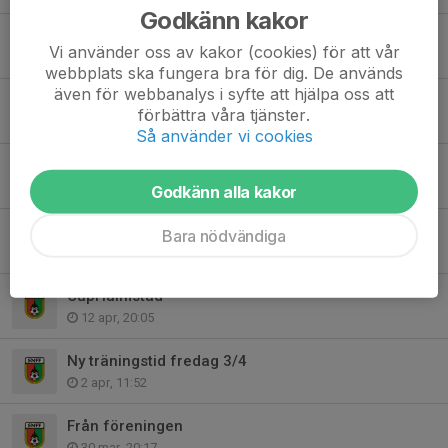
Godkänn kakor
Kakförsäljning
Vi använder oss av kakor (cookies) för att vår
3 maj, 20:35
webbplats ska fungera bra för dig. De används
även för webbanalys i syfte att hjälpa oss att
Kick off P2016
förbättra våra tjänster.
1 maj, 21:57
Så använder vi cookies
Kakorna är igång!
29 apr, 21:51
Godkänn alla kakor
Information Fredag 1 Maj
Bara nödvändiga
29 apr, 20:11
CupHalmstad
12 apr, 20:05
Ny träningstid fredag 3/4
2 apr, 11:52
Från föreningen
30 mar, 20:17