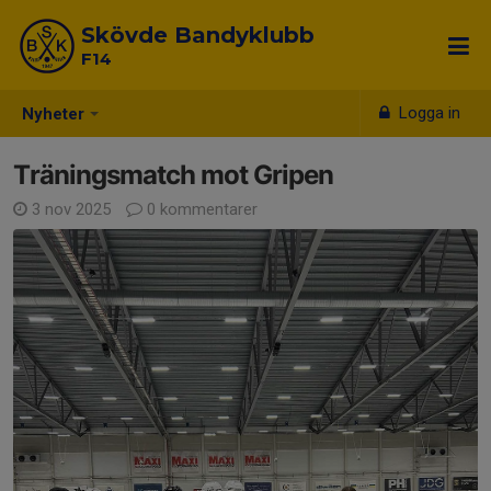
Skövde Bandyklubb
F14
Logga in
Nyheter
Träningsmatch mot Gripen
3 nov 2025
0 kommentarer