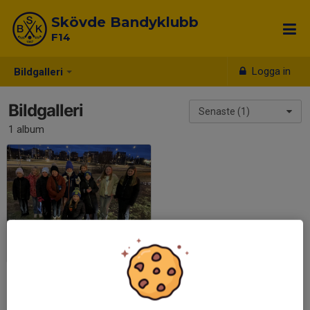
Skövde Bandyklubb
F14
Logga in
Bildgalleri
Bildgalleri
Senaste (1)
1 album
Säsongsavslutning 2023/2024
2024-03-10
|
16 st