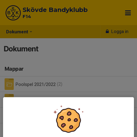
Skövde Bandyklubb
F14
Logga in
Dokument
Dokument
Mappar
Poolspel 2021/2022
(2)
Poolspel 2023/2024
(5)
Föräldramöte 13 nov 2021.pdf
0,52 MB
Poolspel F12 Skövde 250222.pdf
0,34 MB
| Poolspel Skövde