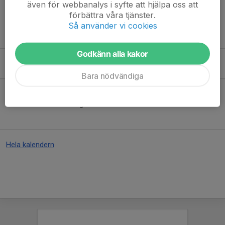
även för webbanalys i syfte att hjälpa oss att
Dokumenten "Spelregler för bandy", "Domarbok
förbättra våra tjänster.
ungdomsdomare" och "Spelformer ungdomsbandy" når du från
Så använder vi cookies
kolumnen till vänster.
Godkänn alla kakor
Kommande aktiviteter
Bara nödvändiga
Inga aktiviteter inbokade
Hela kalendern