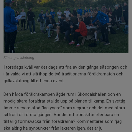
Säsongsavslutning
I torsdags kväll var det dags att fira av den gånga säsongen och
i år valde vi att slå ihop de två traditionerna föräldramatch och
grillavslutning till ett enda event.
Den hårda föräldrakampen ägde rum i Sköndalshallen och en
modig skara föräldrar ställde upp på planen till kamp. En svettig
timme senare stod ”lag yngre” som segrare och det med stora
siffror för första gången. Var det ett tronskifte eller bara en
tillfällig formsvacka från föräldrarna? Kommentarer som ”jag
ska aldrig ha synpunkter från läktaren igen, det är ju