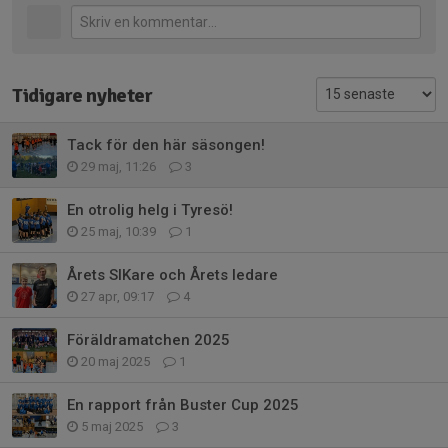
Tidigare nyheter
Tack för den här säsongen!
29 maj, 11:26
3
En otrolig helg i Tyresö!
25 maj, 10:39
1
Årets SIKare och Årets ledare
27 apr, 09:17
4
Föräldramatchen 2025
20 maj 2025
1
En rapport från Buster Cup 2025
5 maj 2025
3