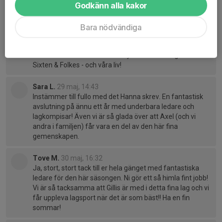
Godkänn alla kakor
Kommentarer
Hanna R.
29 maj, 14:08
Bara nödvändiga
Tack snälla för en superfin avslutning och ytterligare ett
fantastiskt år! Ni ledare är helt otroliga! Vi är SÅ
tacksamma över att innebandyn är en så viktig del i
Sixten & Folkes - och våra liv!
Sara L.
29 maj, 14:43
Instämmer till fullo med det Hanna skrev. En fantastisk
avslutning på ännu ett år med underbara ledare och
lagkompisar! Även vi är så glada över att Axel (och vi
andra i familjen) får vara en del av den här fina
gemenskapen.
Tove M.
30 maj, 16:32
Ja, stort, stort tack till er hela gänget med fantastiska
ledare för den här säsongen. Ni gör ett så himla fint jobb!
Vi är så tacksamma att Gillis är med i detta fina lag och vi
får uppleva lagsport när det är som bäst!! Ha en fin
sommar!