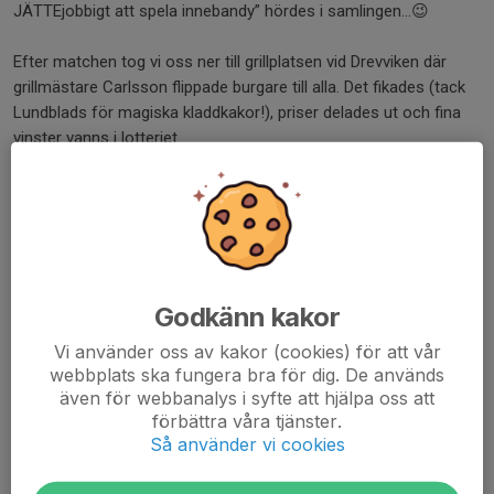
JÄTTEjobbigt att spela innebandy” hördes i samlingen...😉
Efter matchen tog vi oss ner till grillplatsen vid Drevviken där
grillmästare Carlsson flippade burgare till alla. Det fikades (tack
Lundblads för magiska kladdkakor!), priser delades ut och fina
vinster vanns i lotteriet.
Vi ledare vill tacka alla härliga spelare, föräldrar och syskon för
en kul och intensiv säsong! Vi har världens härligaste gäng! 💙
Nu laddar vi batterierna och bygger oss starkare och ses igen i
augusti!
Godkänn kakor
Glad sommar!
Vi använder oss av kakor (cookies) för att vår
Ps. Sommarträningsprogram kommer, var så säkra.
webbplats ska fungera bra för dig. De används
även för webbanalys i syfte att hjälpa oss att
Dela nyhet
förbättra våra tjänster.
Så använder vi cookies