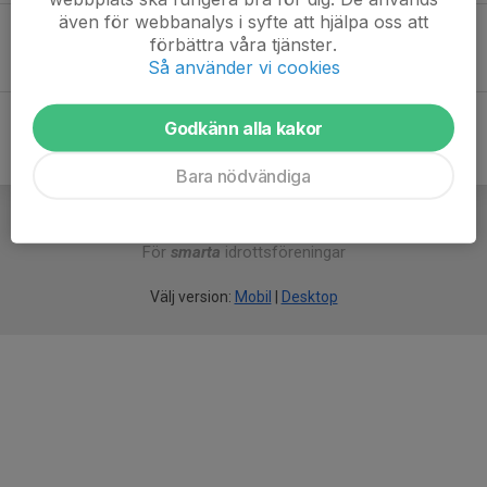
även för webbanalys i syfte att hjälpa oss att
Sön 6
Sköndals IK - FBI Tullinge
förbättra våra tjänster.
14:00
Sköndalshallen
Så använder vi cookies
-
Godkänn alla kakor
Bara nödvändiga
För
smarta
idrottsföreningar
Välj version:
Mobil
|
Desktop