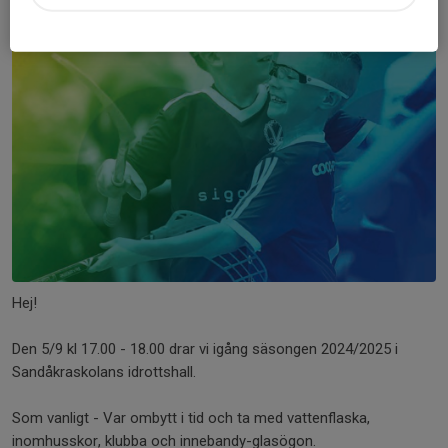
Hej!
Den 5/9 kl 17.00 - 18.00 drar vi igång säsongen 2024/2025 i
Sandåkraskolans idrottshall.
Som vanligt - Var ombytt i tid och ta med vattenflaska,
inomhusskor, klubba och innebandy-glasögon.