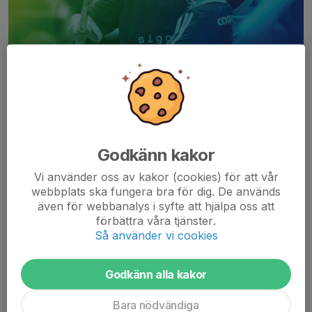
Hej!
Torsdagen den 4/9 drar vi igång säsongen 2025/2026 i
Godkänn kakor
Sandåkraskolans idrottshall.
Vi använder oss av kakor (cookies) för att vår
webbplats ska fungera bra för dig. De används
Vi utökar till två tider på torsdagar,
17:00–18:00
och
18:00–
även för webbanalys i syfte att hjälpa oss att
19:00
, vilket gör att vi kan ta in fler spelare från innebandyskolan
förbättra våra tjänster.
och vår kö....
Så använder vi cookies
Läs mer
Godkänn alla kakor
Säsongstart 2024/2025 - 5 september kl 17
Bara nödvändiga
19 aug 2024
0 kommentarer