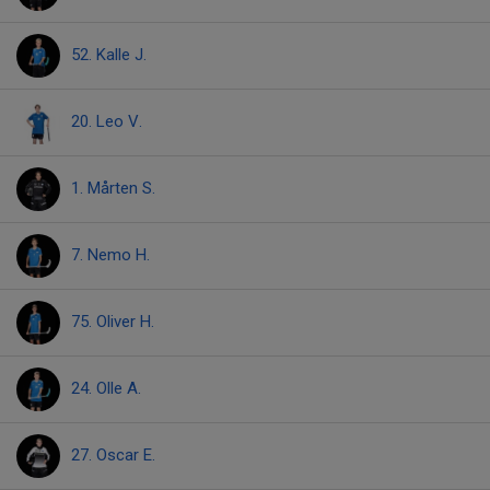
52. Kalle J.
20. Leo V.
1. Mårten S.
7. Nemo H.
75. Oliver H.
24. Olle A.
27. Oscar E.