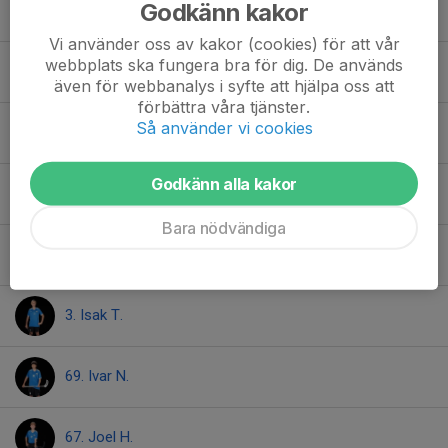
Godkänn kakor
60. Eivind W.
Vi använder oss av kakor (cookies) för att vår
webbplats ska fungera bra för dig. De används
8. Folke R.
även för webbanalys i syfte att hjälpa oss att
förbättra våra tjänster.
Så använder vi cookies
2. Gillis S.
Godkänn alla kakor
71. Hampus K.
Bara nödvändiga
13. Ian A.
3. Isak T.
69. Ivar N.
67. Joel H.