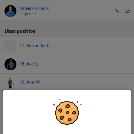
Daniel Hallbäck
Lagledare
Utan position
17. Alexander R.
18. Axel L.
19. Axel W.
9. Calle C.
54. Charlie T.