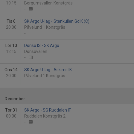
19:15
Bergumsvallen Konstgräs
-
Tis 6
SK Argo U-lag - Stenkullen GoIK (C)
20:00
Påvelund 1 Konstgräs
-
Lör 10
Donsö IS - SK Argo
12:15
Donsövallen
-
Ons 14
SK Argo U-lag - Askims IK
20:00
Påvelund 1 Konstgräs
-
December
Tor 31
SK Argo - SG Ruddalen IF
00:00
Ruddalen Konstgräs 2
-