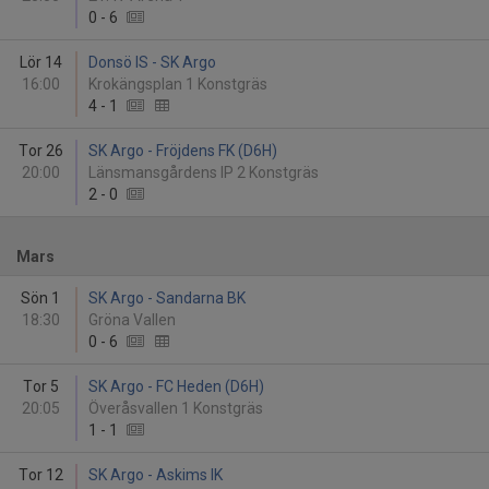
0
-
6
Lör 14
Donsö IS - SK Argo
16:00
Krokängsplan 1 Konstgräs
4
-
1
Tor 26
SK Argo - Fröjdens FK (D6H)
20:00
Länsmansgårdens IP 2 Konstgräs
2
-
0
Mars
Sön 1
SK Argo - Sandarna BK
18:30
Gröna Vallen
0
-
6
Tor 5
SK Argo - FC Heden (D6H)
20:05
Överåsvallen 1 Konstgräs
1
-
1
Tor 12
SK Argo - Askims IK