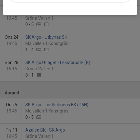
Ons 17
SK Argo - Guldhedens IK
19:45
Gröna Vallen 1
0
-
5
Ons 24
SK Argo - Utbynäs SK
19:45
Majvallen 1 Konstgräs
1
-
4
Sön 28
SK Argo U-laget - Lekstorps IF (B)
16:15
Gröna Vallen 1
8
-
1
Augusti
Ons 5
SK Argo - Lindholmens BK (D6H)
19:45
Majvallen 1 Konstgräs
0
-
5
Tis 11
Azalea BK - SK Argo
19:45
Gröna Vallen 1