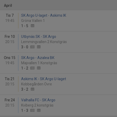
April
Tis 7
SK Argo U-laget - Askims IK
19:45
Gröna Vallen 1
1
-
5
Fre 10
Utbynäs SK - SK Argo
20:15
Lemmingvallen 2 Konstgräs
3
-
0
Ons 15
SK Argo - Azalea BK
19:45
Majvallen 1 Konstgräs
1
-
2
Tis 21
Askims IK - SK Argo U-laget
20:15
Kobbegården Övre
3
-
2
Fre 24
Valhalla FC - SK Argo
20:15
Kviberg 2 konstgräs
1
-
3