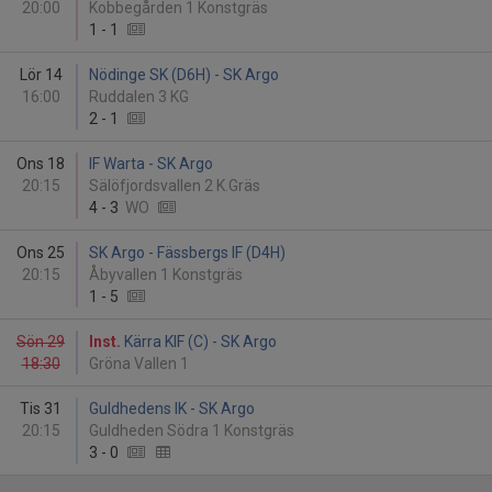
20:00
Kobbegården 1 Konstgräs
1
-
1
Lör 14
Nödinge SK (D6H) - SK Argo
16:00
Ruddalen 3 KG
2
-
1
Ons 18
IF Warta - SK Argo
20:15
Sälöfjordsvallen 2 K.Gräs
4
-
3
WO
Ons 25
SK Argo - Fässbergs IF (D4H)
20:15
Åbyvallen 1 Konstgräs
1
-
5
Sön 29
Inst.
Kärra KIF (C) - SK Argo
18:30
Gröna Vallen 1
Tis 31
Guldhedens IK - SK Argo
20:15
Guldheden Södra 1 Konstgräs
3
-
0