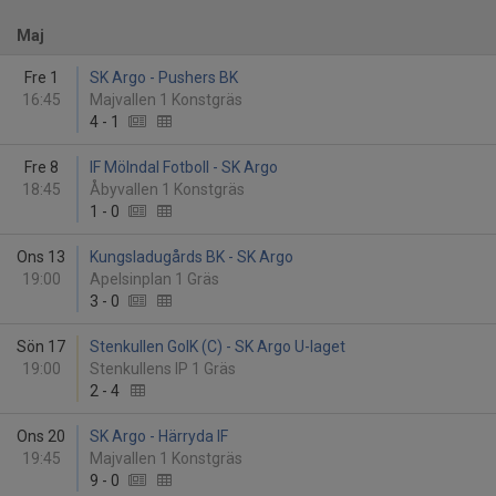
Maj
Fre 1
SK Argo - Pushers BK
16:45
Majvallen 1 Konstgräs
4
-
1
Fre 8
IF Mölndal Fotboll - SK Argo
18:45
Åbyvallen 1 Konstgräs
1
-
0
Ons 13
Kungsladugårds BK - SK Argo
19:00
Apelsinplan 1 Gräs
3
-
0
Sön 17
Stenkullen GoIK (C) - SK Argo U-laget
19:00
Stenkullens IP 1 Gräs
2
-
4
Ons 20
SK Argo - Härryda IF
19:45
Majvallen 1 Konstgräs
9
-
0