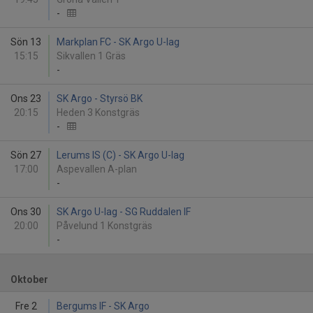
-
Sön 13
Markplan FC - SK Argo U-lag
15:15
Sikvallen 1 Gräs
-
Ons 23
SK Argo - Styrsö BK
20:15
Heden 3 Konstgräs
-
Sön 27
Lerums IS (C) - SK Argo U-lag
17:00
Aspevallen A-plan
-
Ons 30
SK Argo U-lag - SG Ruddalen IF
20:00
Påvelund 1 Konstgräs
-
Oktober
Fre 2
Bergums IF - SK Argo