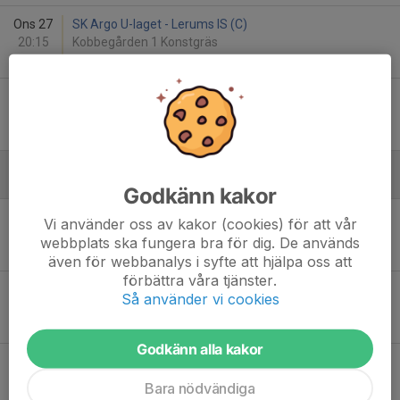
Ons 27
SK Argo U-laget - Lerums IS (C)
20:15
Kobbegården 1 Konstgräs
7
-
0
Lör 30
Styrsö BK - SK Argo
12:15
Styrsöplan 1 Gräs
2
-
2
Juni
Godkänn kakor
Ons 3
SK Argo - Bergums IF
Vi använder oss av kakor (cookies) för att vår
19:45
Majvallen 1 Konstgräs
webbplats ska fungera bra för dig. De används
2
-
2
även för webbanalys i syfte att hjälpa oss att
förbättra våra tjänster.
Ons 10
SK Argo - Donsö IS
Så använder vi cookies
19:45
Majvallen 1 Konstgräs
4
-
5
Godkänn alla kakor
Sön 14
SG Ruddalen IF - SK Argo U-laget
12:00
Sikvallen 1 Gräs
Bara nödvändiga
1
-
3