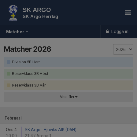
SK ARGO
SK Argo Herrlag
Logga in
Matcher
Matcher 2026
Division 5B Herr
Reservklass 3B Höst
Reservklass 3B Vår
Visa
fler
Februari
Ons 4
SK Argo - Hjuviks AIK (D5H)
20:00
21:47 Arena 1